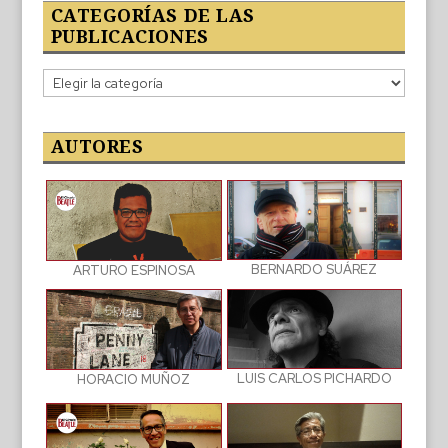
CATEGORÍAS DE LAS
PUBLICACIONES
Categorías
de
las
publicaciones
AUTORES
BERNARDO SUÁREZ
ARTURO ESPINOSA
LUIS CARLOS PICHARDO
HORACIO MUÑOZ