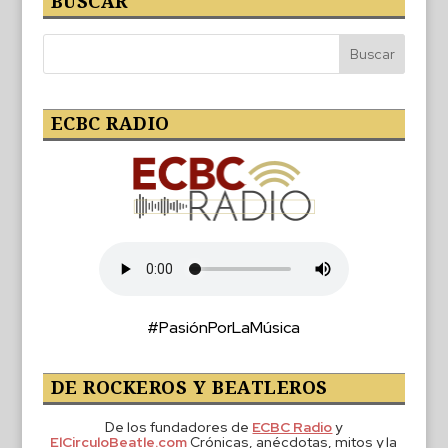
BUSCAR
ECBC RADIO
#PasiónPorLaMúsica
DE ROCKEROS Y BEATLEROS
De los fundadores de
ECBC Radio
y
ElCirculoBeatle.com
Crónicas, anécdotas, mitos y la