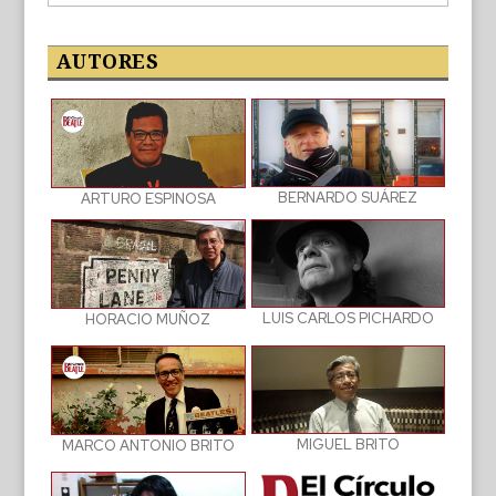
de
las
publicaciones
AUTORES
BERNARDO SUÁREZ
ARTURO ESPINOSA
LUIS CARLOS PICHARDO
HORACIO MUÑOZ
MIGUEL BRITO
MARCO ANTONIO BRITO