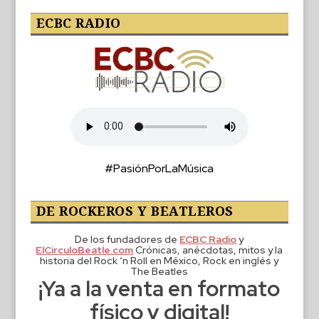
ECBC RADIO
#PasiónPorLaMúsica
DE ROCKEROS Y BEATLEROS
De los fundadores de
ECBC Radio
y
ElCirculoBeatle.com
Crónicas, anécdotas, mitos y la
historia del Rock ‘n Roll en México, Rock en inglés y
The Beatles
¡Ya a la venta en formato
físico y digital!