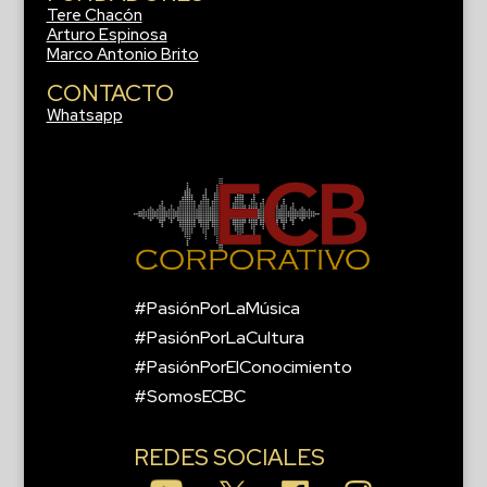
Tere Chacón
Arturo Espinosa
Marco Antonio Brito
CONTACTO
Whatsapp
#PasiónPorLaMúsica
#PasiónPorLaCultura
#PasiónPorElConocimiento
#SomosECBC
REDES SOCIALES