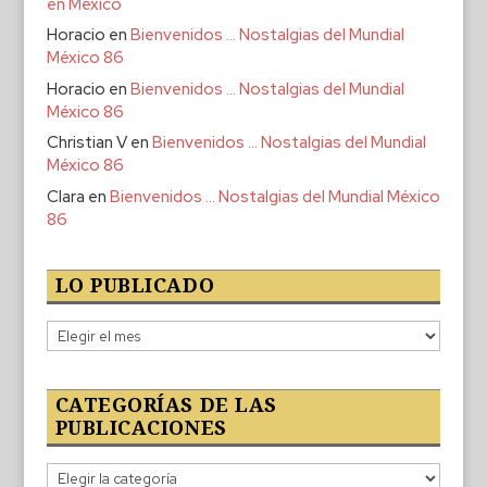
en México
Horacio
en
Bienvenidos … Nostalgias del Mundial
México 86
Horacio
en
Bienvenidos … Nostalgias del Mundial
México 86
Christian V
en
Bienvenidos … Nostalgias del Mundial
México 86
Clara
en
Bienvenidos … Nostalgias del Mundial México
86
LO PUBLICADO
Lo
publicado
CATEGORÍAS DE LAS
PUBLICACIONES
Categorías