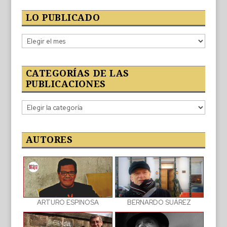
LO PUBLICADO
Lo
publicado
CATEGORÍAS DE LAS
PUBLICACIONES
Categorías
de
las
publicaciones
AUTORES
BERNARDO SUÁREZ
ARTURO ESPINOSA