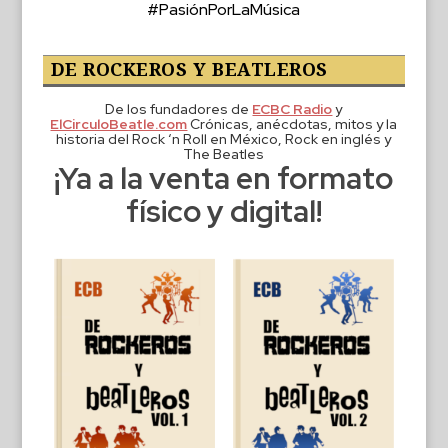
#PasiónPorLaMúsica
DE ROCKEROS Y BEATLEROS
De los fundadores de
ECBC Radio
y
ElCirculoBeatle.com
Crónicas, anécdotas, mitos y la
historia del Rock ‘n Roll en México, Rock en inglés y
The Beatles
¡Ya a la venta en formato
físico y digital!