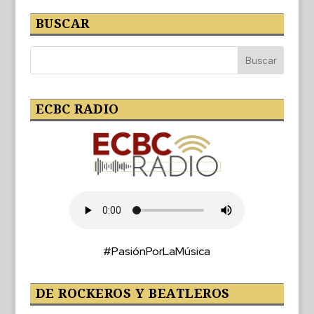
BUSCAR
ECBC RADIO
#PasiónPorLaMúsica
DE ROCKEROS Y BEATLEROS