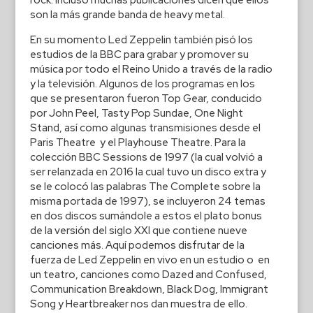
rock. Incluso muchas publicaciones dicen que ellos
son la más grande banda de heavy metal.
En su momento Led Zeppelin también pisó los
estudios de la BBC para grabar y promover su
música por todo el Reino Unido a través de la radio
y la televisión. Algunos de los programas en los
que se presentaron fueron Top Gear, conducido
por John Peel, Tasty Pop Sundae, One Night
Stand, así como algunas transmisiones desde el
Paris Theatre y el Playhouse Theatre. Para la
colección BBC Sessions de 1997 (la cual volvió a
ser relanzada en 2016 la cual tuvo un disco extra y
se le colocó las palabras The Complete sobre la
misma portada de 1997), se incluyeron 24 temas
en dos discos sumándole a estos el plato bonus
de la versión del siglo XXI que contiene nueve
canciones más. Aquí podemos disfrutar de la
fuerza de Led Zeppelin en vivo en un estudio o en
un teatro, canciones como Dazed and Confused,
Communication Breakdown, Black Dog, Immigrant
Song y Heartbreaker nos dan muestra de ello.