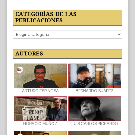
CATEGORÍAS DE LAS
PUBLICACIONES
Categorías
de
las
publicaciones
AUTORES
BERNARDO SUÁREZ
ARTURO ESPINOSA
LUIS CARLOS PICHARDO
HORACIO MUÑOZ