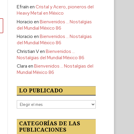
Efraín
en
Cristal y Acero, pioneros del
Heavy Metal en México
Horacio
en
Bienvenidos … Nostalgias
del Mundial México 86
Horacio
en
Bienvenidos … Nostalgias
del Mundial México 86
Christian V
en
Bienvenidos …
Nostalgias del Mundial México 86
Clara
en
Bienvenidos … Nostalgias del
Mundial México 86
LO PUBLICADO
Lo
publicado
CATEGORÍAS DE LAS
PUBLICACIONES