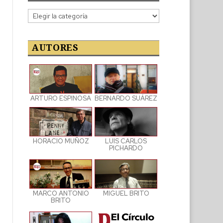
Categorías
de
las
publicaciones
AUTORES
ARTURO ESPINOSA
BERNARDO SUÁREZ
LUIS CARLOS
HORACIO MUÑOZ
PICHARDO
MARCO ANTONIO
MIGUEL BRITO
BRITO