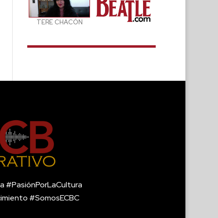
TERE CHACÓN
a #PasiónPorLaCultura
cimiento #SomosECBC