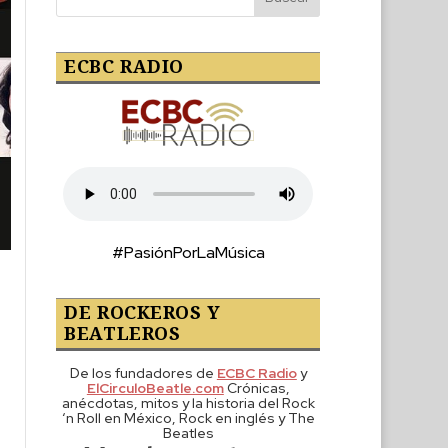
ECBC RADIO
#PasiónPorLaMúsica
DE ROCKEROS Y
BEATLEROS
De los fundadores de
ECBC Radio
y
ElCirculoBeatle.com
Crónicas,
anécdotas, mitos y la historia del Rock
‘n Roll en México, Rock en inglés y The
Beatles