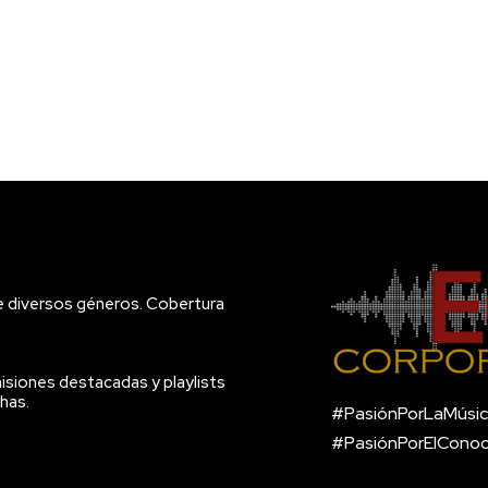
e diversos géneros. Cobertura
isiones destacadas y playlists
has.
#PasiónPorLaMúsic
#PasiónPorElCono