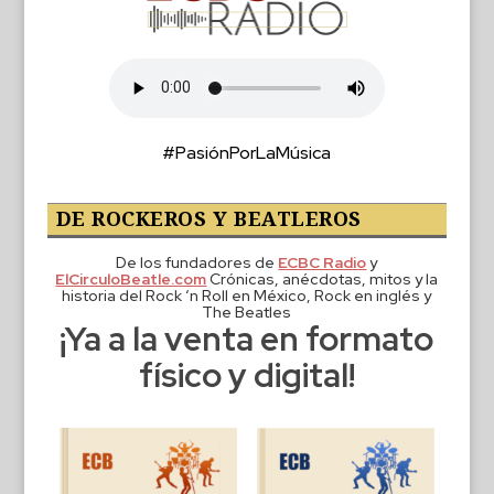
#PasiónPorLaMúsica
DE ROCKEROS Y BEATLEROS
De los fundadores de
ECBC Radio
y
ElCirculoBeatle.com
Crónicas, anécdotas, mitos y la
historia del Rock ‘n Roll en México, Rock en inglés y
The Beatles
¡Ya a la venta en formato
físico y digital!