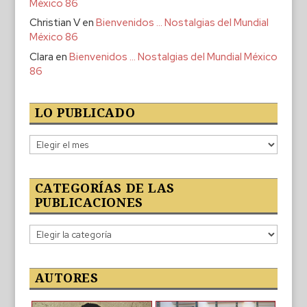
México 86
Christian V
en
Bienvenidos … Nostalgias del Mundial
México 86
Clara
en
Bienvenidos … Nostalgias del Mundial México
86
LO PUBLICADO
Lo
publicado
CATEGORÍAS DE LAS
PUBLICACIONES
Categorías
de
las
publicaciones
AUTORES