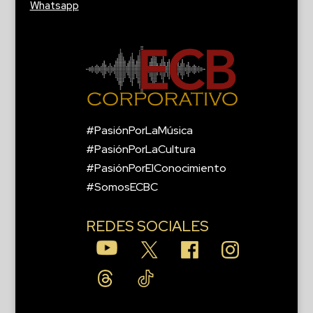
Whatsapp
#PasiónPorLaMúsica
#PasiónPorLaCultura
#PasiónPorElConocimiento
#SomosECBC
REDES SOCIALES