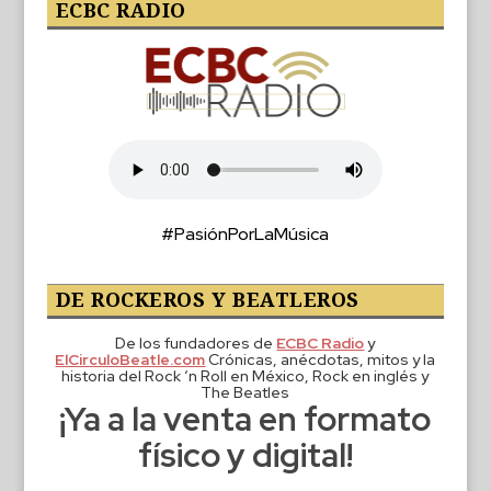
ECBC RADIO
#PasiónPorLaMúsica
DE ROCKEROS Y BEATLEROS
De los fundadores de
ECBC Radio
y
ElCirculoBeatle.com
Crónicas, anécdotas, mitos y la
historia del Rock ‘n Roll en México, Rock en inglés y
The Beatles
¡Ya a la venta en formato
físico y digital!