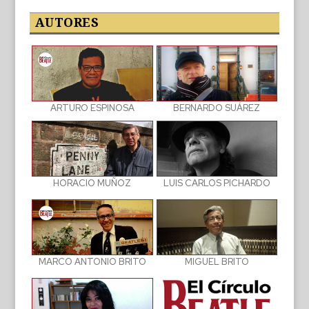
las
publicaciones
AUTORES
BERNARDO SUÁREZ
ARTURO ESPINOSA
LUIS CARLOS PICHARDO
HORACIO MUÑOZ
MIGUEL BRITO
MARCO ANTONIO BRITO