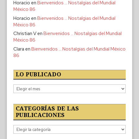
Horacio
en
Bienvenidos … Nostalgias del Mundial
México 86
Horacio
en
Bienvenidos … Nostalgias del Mundial
México 86
Christian V
en
Bienvenidos … Nostalgias del Mundial
México 86
Clara
en
Bienvenidos … Nostalgias del Mundial México
86
LO PUBLICADO
Lo
publicado
CATEGORÍAS DE LAS
PUBLICACIONES
Categorías
de