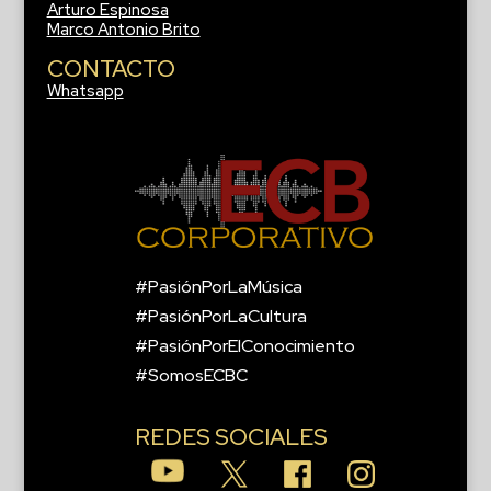
Arturo Espinosa
Marco Antonio Brito
CONTACTO
Whatsapp
#PasiónPorLaMúsica
#PasiónPorLaCultura
#PasiónPorElConocimiento
#SomosECBC
REDES SOCIALES