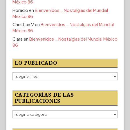
México 86
Horacio
en
Bienvenidos … Nostalgias del Mundial
México 86
Christian V
en
Bienvenidos … Nostalgias del Mundial
México 86
Clara
en
Bienvenidos … Nostalgias del Mundial México
86
LO PUBLICADO
Lo
publicado
CATEGORÍAS DE LAS
PUBLICACIONES
Categorías
de
las