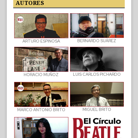
publicaciones
AUTORES
BERNARDO SUÁREZ
ARTURO ESPINOSA
LUIS CARLOS PICHARDO
HORACIO MUÑOZ
MIGUEL BRITO
MARCO ANTONIO BRITO