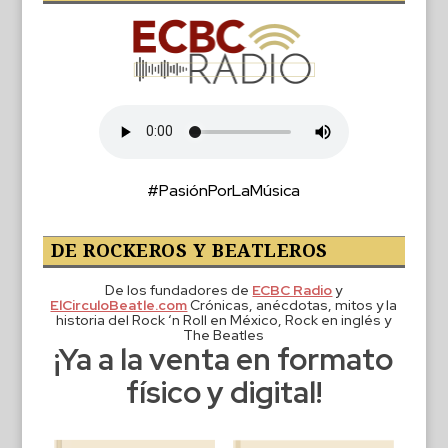
#PasiónPorLaMúsica
DE ROCKEROS Y BEATLEROS
De los fundadores de
ECBC Radio
y
ElCirculoBeatle.com
Crónicas, anécdotas, mitos y la
historia del Rock ‘n Roll en México, Rock en inglés y
The Beatles
¡Ya a la venta en formato
físico y digital!