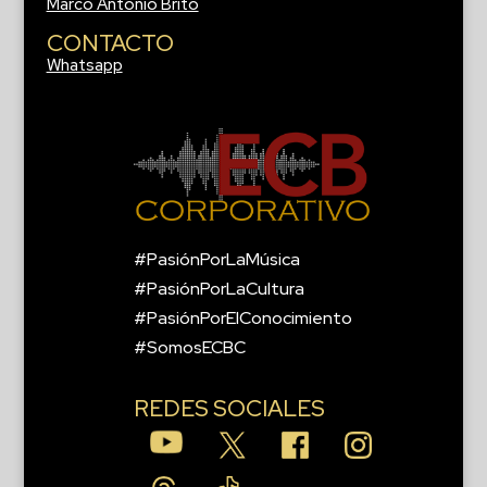
Marco Antonio Brito
CONTACTO
Whatsapp
#PasiónPorLaMúsica
#PasiónPorLaCultura
#PasiónPorElConocimiento
#SomosECBC
REDES SOCIALES