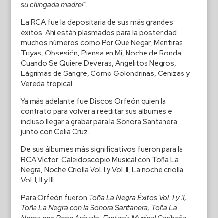
su chingada madre!”.
La RCA fue la depositaria de sus más grandes
éxitos. Ahí están plasmados para la posteridad
muchos números como Por Qué Negar, Mentiras
Tuyas, Obsesión, Piensa en Mí, Noche de Ronda,
Cuando Se Quiere Deveras, Angelitos Negros,
Lágrimas de Sangre, Como Golondrinas, Cenizas y
Vereda tropical.
Ya más adelante fue Discos Orfeón quien la
contrató para volver a reeditar sus álbumes e
incluso llegar a grabar para la Sonora Santanera
junto con Celia Cruz.
De sus álbumes más significativos fueron para la
RCA Víctor: Caleidoscopio Musical con Toña La
Negra, Noche Criolla Vol. I y Vol. II, La noche criolla
Vol. I, II y III
.
Para Orfeón fueron
Toña La Negra Éxitos Vol. I y II,
Toña La Negra con la Sonora Santanera, Toña La