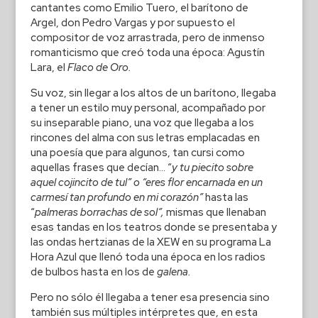
cantantes como Emilio Tuero, el barítono de
Argel, don Pedro Vargas y por supuesto el
compositor de voz arrastrada, pero de inmenso
romanticismo que creó toda una época: Agustín
Lara, el
Flaco de Oro.
Su voz, sin llegar a los altos de un barítono, llegaba
a tener un estilo muy personal, acompañado por
su inseparable piano, una voz que llegaba a los
rincones del alma con sus letras emplacadas en
una poesía que para algunos, tan cursi como
aquellas frases que decían… “
y tu piecito sobre
aquel cojincito de tul” o “eres flor encarnada en un
carmesí tan profundo en mi corazón”
hasta las
“
palmeras borrachas de sol”,
mismas que llenaban
esas tandas en los teatros donde se presentaba y
las ondas hertzianas de la XEW en su programa La
Hora Azul que llenó toda una época en los radios
de bulbos hasta en los de
galena.
Pero no sólo él llegaba a tener esa presencia sino
también sus múltiples intérpretes que, en esta