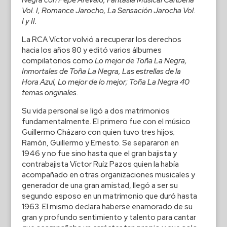
Negra con Pepe Arévalo, Fantasía Musical Caribeña
Vol. I, Romance Jarocho, La Sensación Jarocha Vol.
I y II.
La RCA Víctor volvió a recuperar los derechos
hacia los años 80 y editó varios álbumes
compilatorios como
Lo mejor de Toña La Negra,
Inmortales de Toña La Negra, Las estrellas de la
Hora Azul, Lo mejor de lo mejor; Toña La Negra 40
temas originales.
Su vida personal se ligó a dos matrimonios
fundamentalmente. El primero fue con el músico
Guillermo Cházaro con quien tuvo tres hijos;
Ramón, Guillermo y Ernesto. Se separaron en
1946 y no fue sino hasta que el gran bajista y
contrabajista Víctor Ruíz Pazos quien la había
acompañado en otras organizaciones musicales y
generador de una gran amistad, llegó a ser su
segundo esposo en un matrimonio que duró hasta
1963. El mismo declara haberse enamorado de su
gran y profundo sentimiento y talento para cantar