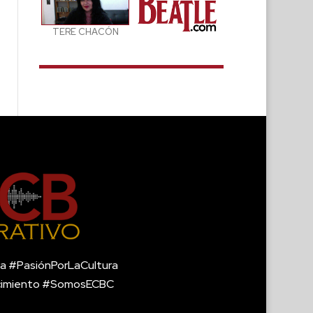
TERE CHACÓN
a #PasiónPorLaCultura
cimiento #SomosECBC