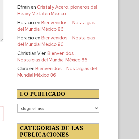
Efraín
en
Cristal y Acero, pioneros del
Heavy Metal en México
Horacio
en
Bienvenidos … Nostalgias
del Mundial México 86
Horacio
en
Bienvenidos … Nostalgias
del Mundial México 86
Christian V
en
Bienvenidos …
Nostalgias del Mundial México 86
Clara
en
Bienvenidos … Nostalgias del
Mundial México 86
LO PUBLICADO
Lo
publicado
CATEGORÍAS DE LAS
PUBLICACIONES