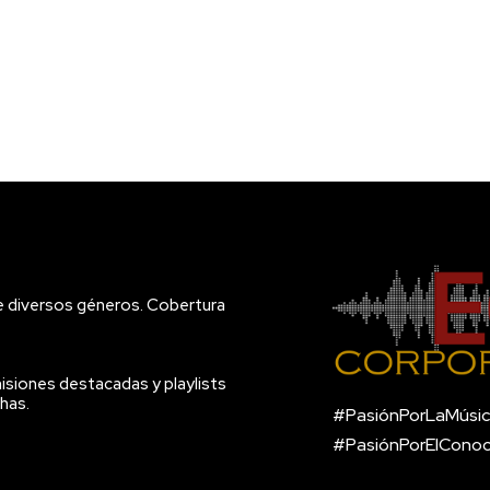
e diversos géneros. Cobertura
isiones destacadas y playlists
has.
#PasiónPorLaMúsic
#PasiónPorElCono