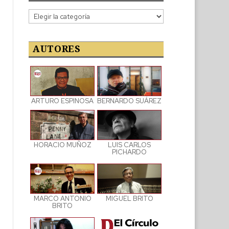
Categorías
de
las
publicaciones
AUTORES
ARTURO ESPINOSA
BERNARDO SUÁREZ
LUIS CARLOS
HORACIO MUÑOZ
PICHARDO
MARCO ANTONIO
MIGUEL BRITO
BRITO