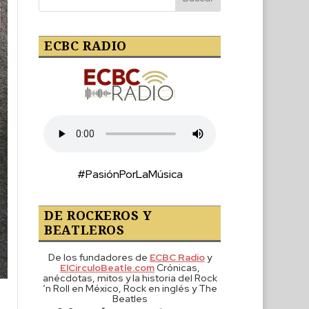
ECBC RADIO
#PasiónPorLaMúsica
DE ROCKEROS Y
BEATLEROS
De los fundadores de
ECBC Radio
y
ElCirculoBeatle.com
Crónicas,
anécdotas, mitos y la historia del Rock
‘n Roll en México, Rock en inglés y The
Beatles