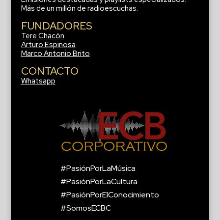
Más de un millón de radioescuchas.
FUNDADORES
Tere Chacón
Arturo Espinosa
Marco Antonio Brito
CONTACTO
Whatsapp
#PasiónPorLaMúsica
#PasiónPorLaCultura
#PasiónPorElConocimiento
#SomosECBC