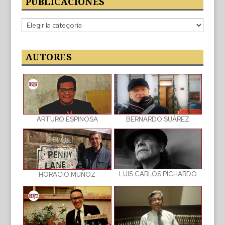
PUBLICACIONES
Categorías
de
las
publicaciones
AUTORES
BERNARDO SUÁREZ
ARTURO ESPINOSA
LUIS CARLOS PICHARDO
HORACIO MUÑOZ