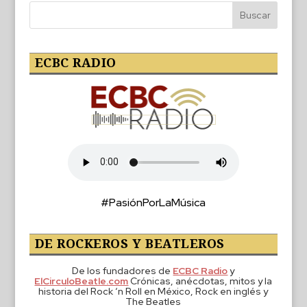
ECBC RADIO
#PasiónPorLaMúsica
DE ROCKEROS Y BEATLEROS
De los fundadores de
ECBC Radio
y
ElCirculoBeatle.com
Crónicas, anécdotas, mitos y la
historia del Rock ‘n Roll en México, Rock en inglés y
The Beatles