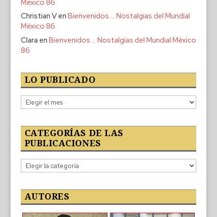
México 86
Christian V
en
Bienvenidos … Nostalgias del Mundial
México 86
Clara
en
Bienvenidos … Nostalgias del Mundial México
86
LO PUBLICADO
Lo
publicado
CATEGORÍAS DE LAS
PUBLICACIONES
Categorías
de
las
publicaciones
AUTORES