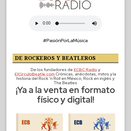
#PasiónPorLaMúsica
DE ROCKEROS Y BEATLEROS
De los fundadores de
ECBC Radio
y
ElCirculoBeatle.com
Crónicas, anécdotas, mitos y la
historia del Rock ‘n Roll en México, Rock en inglés y
The Beatles
¡Ya a la venta en formato
físico y digital!