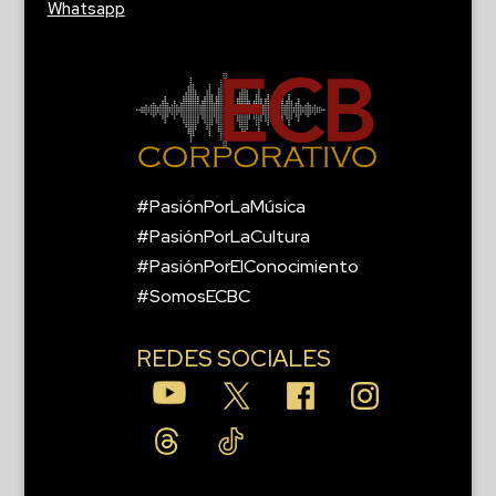
Whatsapp
#PasiónPorLaMúsica
#PasiónPorLaCultura
#PasiónPorElConocimiento
#SomosECBC
REDES SOCIALES