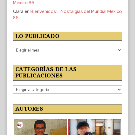
México 86
Clara
en
Bienvenidos … Nostalgias del Mundial México
86
LO PUBLICADO
Lo
publicado
CATEGORÍAS DE LAS
PUBLICACIONES
Categorías
de
las
publicaciones
AUTORES