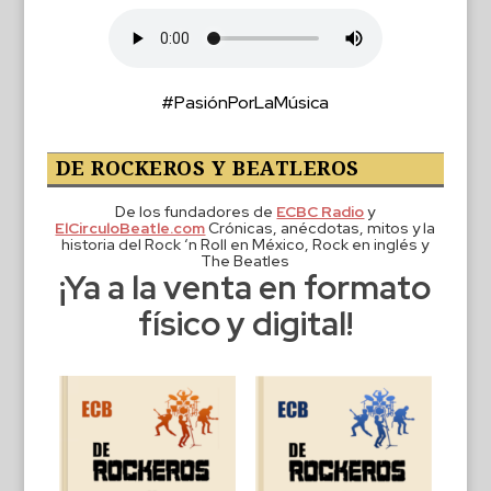
#PasiónPorLaMúsica
DE ROCKEROS Y BEATLEROS
De los fundadores de
ECBC Radio
y
ElCirculoBeatle.com
Crónicas, anécdotas, mitos y la
historia del Rock ‘n Roll en México, Rock en inglés y
The Beatles
¡Ya a la venta en formato
físico y digital!