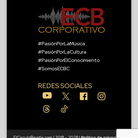
#PasiónPorLaMúsica
#PasiónPorLaCultura
#PasiónPorElConocimiento
#SomosECBC
REDES SOCIALES
ElCirculoBeatle.com | 2018 - 2028 |
Política de privacidad