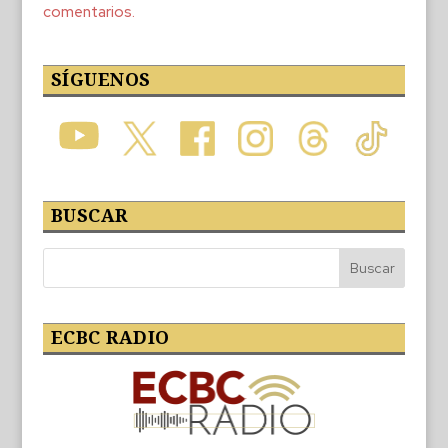
comentarios.
SÍGUENOS
BUSCAR
ECBC RADIO