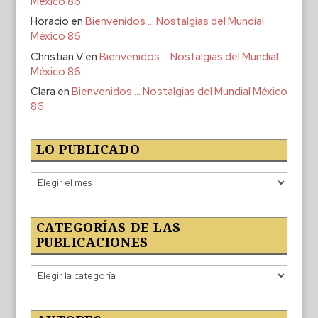
México 86
Horacio
en
Bienvenidos … Nostalgias del Mundial
México 86
Christian V
en
Bienvenidos … Nostalgias del Mundial
México 86
Clara
en
Bienvenidos … Nostalgias del Mundial México
86
LO PUBLICADO
Lo
publicado
CATEGORÍAS DE LAS
PUBLICACIONES
Categorías
de
las
publicaciones