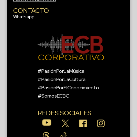
CONTACTO
Whatsapp
#PasiónPorLaMúsica
#PasiónPorLaCultura
#PasiónPorElConocimiento
#SomosECBC
REDES SOCIALES