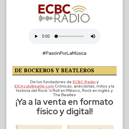
#PasiónPorLaMúsica
DE ROCKEROS Y BEATLEROS
De los fundadores de
ECBC Radio
y
ElCirculoBeatle.com
Crónicas, anécdotas, mitos y la
historia del Rock ‘n Roll en México, Rock en inglés y
The Beatles
¡Ya a la venta en formato
físico y digital!