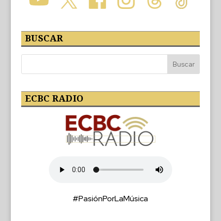
BUSCAR
ECBC RADIO
#PasiónPorLaMúsica