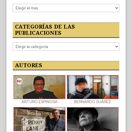
Lo
publicado
CATEGORÍAS DE LAS
PUBLICACIONES
Categorías
de
las
publicaciones
AUTORES
BERNARDO SUÁREZ
ARTURO ESPINOSA