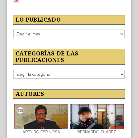
86
LO PUBLICADO
Lo
publicado
CATEGORÍAS DE LAS
PUBLICACIONES
Categorías
de
las
publicaciones
AUTORES
BERNARDO SUÁREZ
ARTURO ESPINOSA