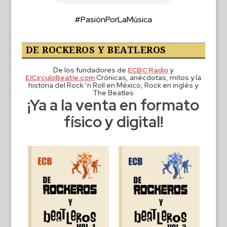
#PasiónPorLaMúsica
DE ROCKEROS Y BEATLEROS
De los fundadores de
ECBC Radio
y
ElCirculoBeatle.com
Crónicas, anécdotas, mitos y la
historia del Rock ‘n Roll en México, Rock en inglés y
The Beatles
¡Ya a la venta en formato
físico y digital!