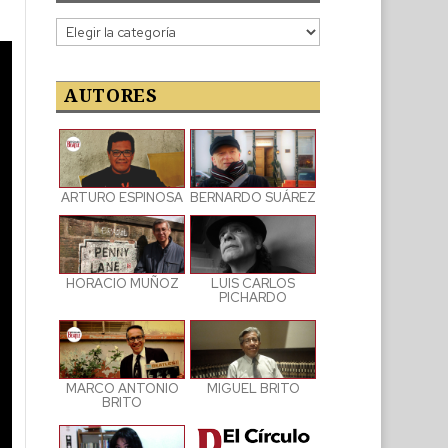
Categorías
de
las
publicaciones
AUTORES
ARTURO ESPINOSA
BERNARDO SUÁREZ
LUIS CARLOS
HORACIO MUÑOZ
PICHARDO
MARCO ANTONIO
MIGUEL BRITO
BRITO