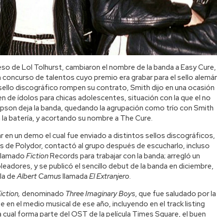
so de Lol Tolhurst, cambiaron el nombre de la banda a Easy Cure,
 concurso de talentos cuyo premio era grabar para el sello alemá
 sello discográfico rompen su contrato, Smith dijo en una ocasión
n de ídolos para chicas adolescentes, situación con la que el no
son deja la banda, quedando la agrupación como trío con Smith
n la batería, y acortando su nombre a The Cure.
en un demo el cual fue enviado a distintos sellos discográficos,
os de Polydor, contactó al grupo después de escucharlo, incluso
 llamado
Fiction
Records para trabajar con la banda; arregló un
eadores, y se publicó el sencillo debut de la banda en diciembre,
ela de
Albert Camus
llamada
El Extranjero
.
iction,
denominado
Three Imaginary Boys
, que fue saludado por la
 en el medio musical de ese año, incluyendo en el track listing
a cual forma parte del OST de la película Times Square, el buen