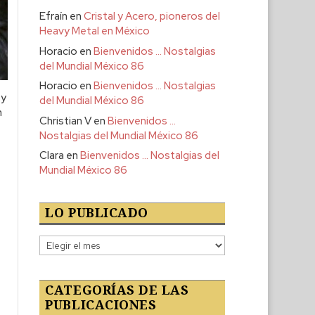
Efraín
en
Cristal y Acero, pioneros del
Heavy Metal en México
Horacio
en
Bienvenidos … Nostalgias
del Mundial México 86
Horacio
en
Bienvenidos … Nostalgias
 y
del Mundial México 86
n
Christian V
en
Bienvenidos …
Nostalgias del Mundial México 86
Clara
en
Bienvenidos … Nostalgias del
Mundial México 86
LO PUBLICADO
Lo
publicado
CATEGORÍAS DE LAS
PUBLICACIONES