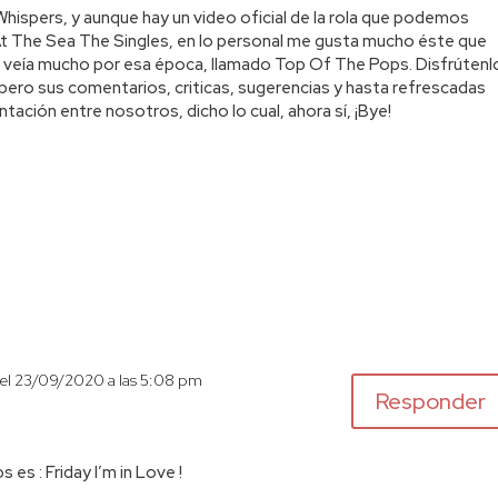
Whispers, y aunque hay un video oficial de la rola que podemos
 At The Sea The Singles, en lo personal me gusta mucho éste que
o veía mucho por esa época, llamado Top Of The Pops. Disfrútenl
pero sus comentarios, criticas, sugerencias y hasta refrescadas
entación entre nosotros, dicho lo cual, ahora sí, ¡Bye!
el 23/09/2020 a las 5:08 pm
Responder
 es : Friday I’m in Love !