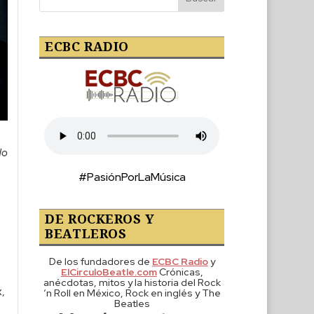
ECBC RADIO
do
#PasiónPorLaMúsica
DE ROCKEROS Y
BEATLEROS
De los fundadores de
ECBC Radio
y
ElCirculoBeatle.com
Crónicas,
anécdotas, mitos y la historia del Rock
x,
‘n Roll en México, Rock en inglés y The
Beatles