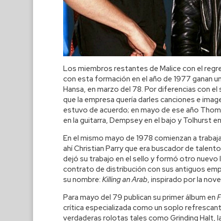
Los miembros restantes de Malice con el regre
con esta formación en el año de 1977 ganan un
Hansa, en marzo del 78. Por diferencias con el
que la empresa quería darles canciones e image
estuvo de acuerdo; en mayo de ese año Thomp
en la guitarra, Dempsey en el bajo y Tolhurst e
En el mismo mayo de 1978 comienzan a trabajar 
ahí Christian Parry que era buscador de talent
dejó su trabajo en el sello y formó otro nuevo
contrato de distribución con sus antiguos empl
su nombre:
Killing an Arab
, inspirado por la nov
Para mayo del 79 publican su primer álbum en
F
crítica especializada como un soplo refrescante
verdaderas rolotas tales como Grinding Halt, l