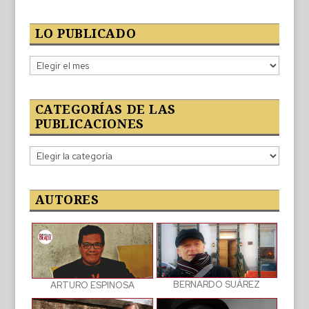
LO PUBLICADO
Lo
publicado
CATEGORÍAS DE LAS
PUBLICACIONES
Categorías
de
las
publicaciones
AUTORES
BERNARDO SUÁREZ
ARTURO ESPINOSA