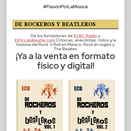
#PasiónPorLaMúsica
DE ROCKEROS Y BEATLEROS
De los fundadores de
ECBC Radio
y
ElCirculoBeatle.com
Crónicas, anécdotas, mitos y la
historia del Rock ‘n Roll en México, Rock en inglés y
The Beatles
¡Ya a la venta en formato
físico y digital!