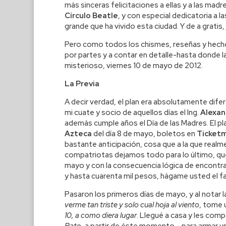
más sinceras felicitaciones a ellas y a las ma
Círculo Beatle
, y con especial dedicatoria a
grande que ha vivido esta ciudad. Y de a gratis,
Pero como todos los chismes, reseñas y hecho
por partes y a contar en detalle-hasta donde l
misterioso, viernes 10 de mayo de 2012.
La Previa
A decir verdad, el plan era absolutamente difere
mi cuate y socio de aquellos días el Ing.
Alexan
además cumple años el Día de las Madres. El pla
Azteca
del día 8 de mayo, boletos en
Ticket
bastante anticipación, cosa que a la que realme
compatriotas dejamos todo para lo último, quer
mayo y con la consecuencia lógica de encontra
y hasta cuarenta mil pesos, hágame usted el fa
Pasaron los primeros días de mayo, y al notar la
verme tan triste y solo cual hoja al viento
, tome 
10, a como diera lugar
. Llegué a casa y les comp
Pato
, a partir de éste momento-, para armar un