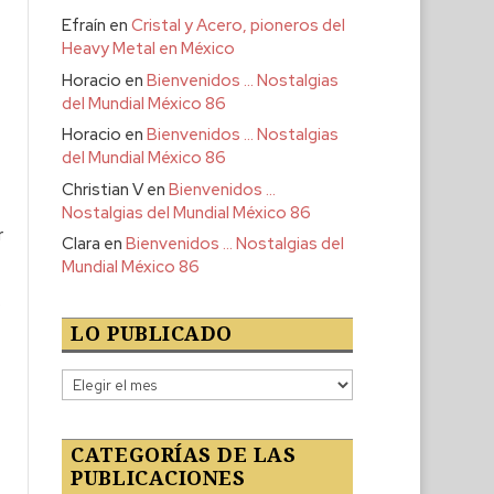
Efraín
en
Cristal y Acero, pioneros del
Heavy Metal en México
Horacio
en
Bienvenidos … Nostalgias
del Mundial México 86
Horacio
en
Bienvenidos … Nostalgias
del Mundial México 86
Christian V
en
Bienvenidos …
Nostalgias del Mundial México 86
r
Clara
en
Bienvenidos … Nostalgias del
Mundial México 86
o
LO PUBLICADO
Lo
publicado
CATEGORÍAS DE LAS
PUBLICACIONES