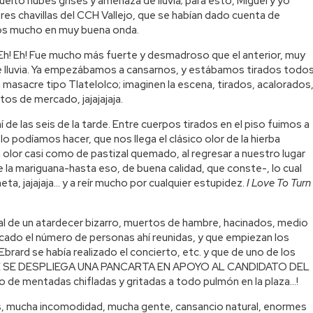
vuelto nubes grises y amenaza de lluvia; para esto, Miguel y yo
es chavillas del CCH Vallejo, que se habían dado cuenta de
mos mucho en muy buena onda.
! Eh! Eh! Fue mucho más fuerte y desmadroso que el anterior, muy
 de lluvia. Ya empezábamos a cansarnos, y estábamos tirados todo
masacre tipo Tlatelolco; imaginen la escena, tirados, acalorados
s de mercado, jajajajaja.
í de las seis de la tarde. Entre cuerpos tirados en el piso fuimos a
e lo podíamos hacer, que nos llega el clásico olor de la hierba
olor casi como de pastizal quemado, al regresar a nuestro lugar
e la mariguana-hasta eso, de buena calidad, que conste-, lo cual
ta, jajajaja… y a reír mucho por cualquier estupidez.
I Love To Turn
nal de un atardecer bizarro, muertos de hambre, hacinados, medio
icado el número de personas ahí reunidas, y que empiezan los
Ebrard se había realizado el concierto, etc. y que de uno de los
¡¡QUE SE DESPLIEGA UNA PANCARTA EN APOYO AL CANDIDATO DEL
to de mentadas chifladas y gritadas a todo pulmón en la plaza…!
s, mucha incomodidad, mucha gente, cansancio natural, enormes