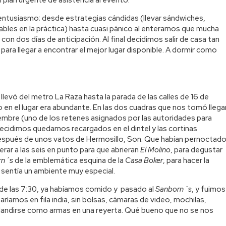
 entusiasmo; desde estrategias cándidas (llevar sándwiches,
zables en la práctica) hasta cuasi pánico al enterarnos que mucha
on dos días de anticipación. Al final decidimos salir de casa tan
ra llegar a encontrar el mejor lugar disponible. A dormir como
llevó del metro La Raza hasta la parada de las calles de 16 de
en el lugar era abundante. En las dos cuadras que nos tomó llega
tiembre (uno de los retenes asignados por las autoridades para
ecidimos quedarnos recargados en el dintel y las cortinas
 después de unos vatos de Hermosillo, Son. Que habían pernoctad
erar a las seis en punto para que abrieran
El Molino
, para degustar
rn´s
de la emblemática esquina de la
Casa Boker
, para hacer la
e sentía un ambiente muy especial.
í de las 7:30, ya habíamos comido y pasado al
Sanborn´s
, y fuimos
ríamos en fila india, sin bolsas, cámaras de video, mochilas,
landirse como armas en una reyerta. Qué bueno que no se nos