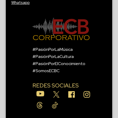
Whatsapp
#PasiónPorLaMúsica
#PasiónPorLaCultura
#PasiónPorElConocimiento
#SomosECBC
REDES SOCIALES