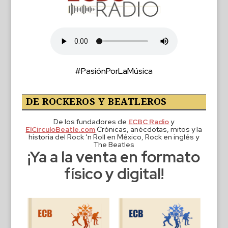
#PasiónPorLaMúsica
DE ROCKEROS Y BEATLEROS
De los fundadores de
ECBC Radio
y
ElCirculoBeatle.com
Crónicas, anécdotas, mitos y la
historia del Rock ‘n Roll en México, Rock en inglés y
The Beatles
¡Ya a la venta en formato
físico y digital!