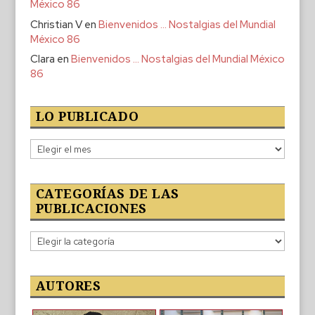
México 86
Christian V
en
Bienvenidos … Nostalgias del Mundial
México 86
Clara
en
Bienvenidos … Nostalgias del Mundial México
86
LO PUBLICADO
Lo
publicado
CATEGORÍAS DE LAS
PUBLICACIONES
Categorías
de
las
publicaciones
AUTORES