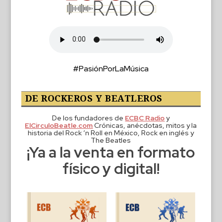
#PasiónPorLaMúsica
DE ROCKEROS Y BEATLEROS
De los fundadores de
ECBC Radio
y
ElCirculoBeatle.com
Crónicas, anécdotas, mitos y la
historia del Rock ‘n Roll en México, Rock en inglés y
The Beatles
¡Ya a la venta en formato
físico y digital!