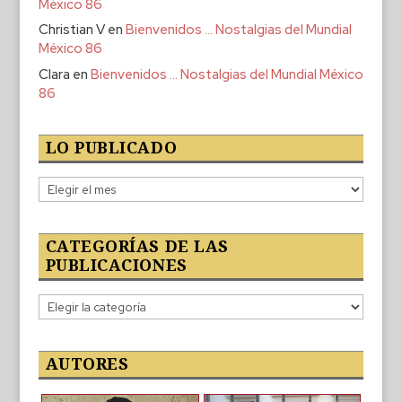
México 86
Christian V
en
Bienvenidos … Nostalgias del Mundial
México 86
Clara
en
Bienvenidos … Nostalgias del Mundial México
86
LO PUBLICADO
Lo
publicado
CATEGORÍAS DE LAS
PUBLICACIONES
Categorías
de
las
publicaciones
AUTORES