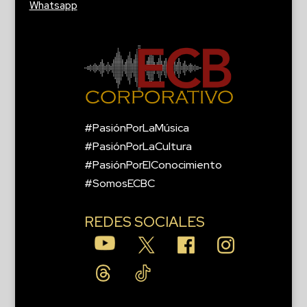
Whatsapp
#PasiónPorLaMúsica
#PasiónPorLaCultura
#PasiónPorElConocimiento
#SomosECBC
REDES SOCIALES