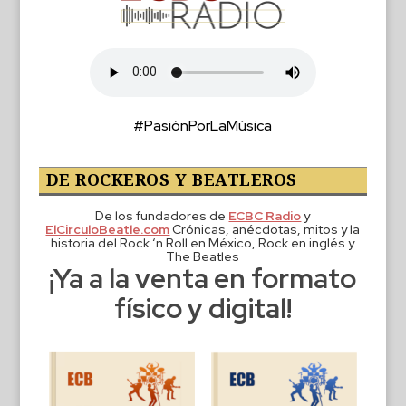
#PasiónPorLaMúsica
DE ROCKEROS Y BEATLEROS
De los fundadores de
ECBC Radio
y
ElCirculoBeatle.com
Crónicas, anécdotas, mitos y la
historia del Rock ‘n Roll en México, Rock en inglés y
The Beatles
¡Ya a la venta en formato
físico y digital!