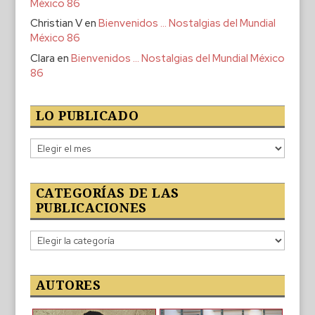
México 86
Christian V
en
Bienvenidos … Nostalgias del Mundial
México 86
Clara
en
Bienvenidos … Nostalgias del Mundial México
86
LO PUBLICADO
Lo
publicado
CATEGORÍAS DE LAS
PUBLICACIONES
Categorías
de
las
publicaciones
AUTORES