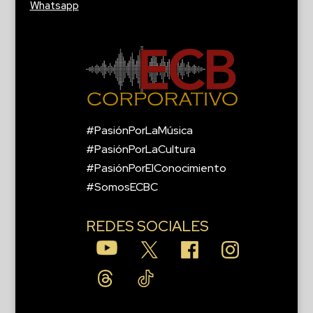
Whatsapp
#PasiónPorLaMúsica
#PasiónPorLaCultura
#PasiónPorElConocimiento
#SomosECBC
REDES SOCIALES