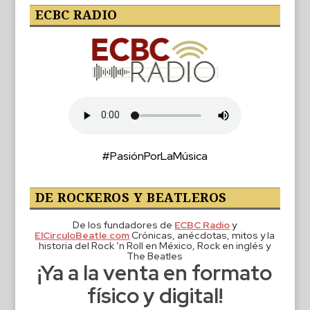
ECBC RADIO
#PasiónPorLaMúsica
DE ROCKEROS Y BEATLEROS
De los fundadores de
ECBC Radio
y
ElCirculoBeatle.com
Crónicas, anécdotas, mitos y la
historia del Rock ‘n Roll en México, Rock en inglés y
The Beatles
¡Ya a la venta en formato
físico y digital!