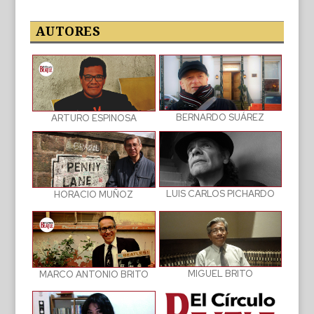
las
publicaciones
AUTORES
BERNARDO SUÁREZ
ARTURO ESPINOSA
LUIS CARLOS PICHARDO
HORACIO MUÑOZ
MIGUEL BRITO
MARCO ANTONIO BRITO