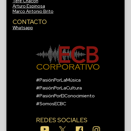
Tere Chacón
Arturo Espinosa
Marco Antonio Brito
CONTACTO
Whatsapp
#PasiónPorLaMúsica
#PasiónPorLaCultura
#PasiónPorElConocimiento
#SomosECBC
REDES SOCIALES