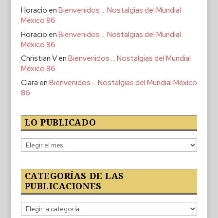
Horacio
en
Bienvenidos … Nostalgias del Mundial
México 86
Horacio
en
Bienvenidos … Nostalgias del Mundial
México 86
Christian V
en
Bienvenidos … Nostalgias del Mundial
México 86
Clara
en
Bienvenidos … Nostalgias del Mundial México
86
LO PUBLICADO
Lo
publicado
CATEGORÍAS DE LAS
PUBLICACIONES
Categorías
de