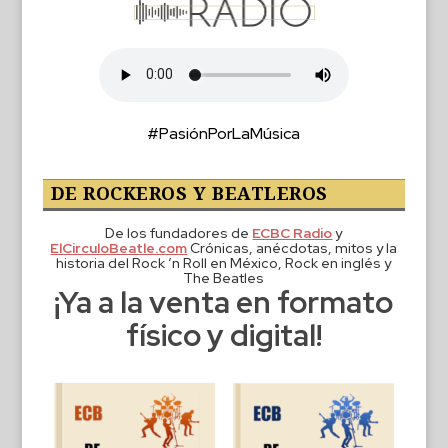
#PasiónPorLaMúsica
DE ROCKEROS Y BEATLEROS
De los fundadores de
ECBC Radio
y
ElCirculoBeatle.com
Crónicas, anécdotas, mitos y la
historia del Rock ‘n Roll en México, Rock en inglés y
The Beatles
¡Ya a la venta en formato
físico y digital!