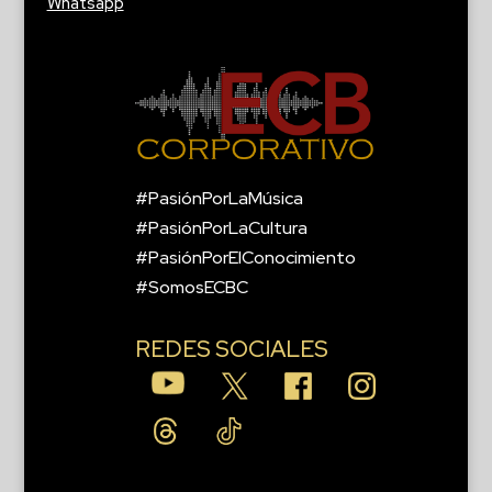
Whatsapp
#PasiónPorLaMúsica
#PasiónPorLaCultura
#PasiónPorElConocimiento
#SomosECBC
REDES SOCIALES