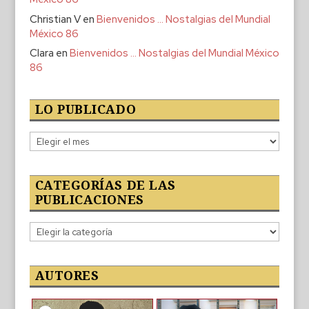
Christian V
en
Bienvenidos … Nostalgias del Mundial
México 86
Clara
en
Bienvenidos … Nostalgias del Mundial México
86
LO PUBLICADO
Lo
publicado
CATEGORÍAS DE LAS
PUBLICACIONES
Categorías
de
las
publicaciones
AUTORES