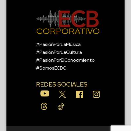
#PasiónPorLaMúsica
#PasiónPorLaCultura
#PasiónPorElConocimiento
#SomosECBC
REDES SOCIALES