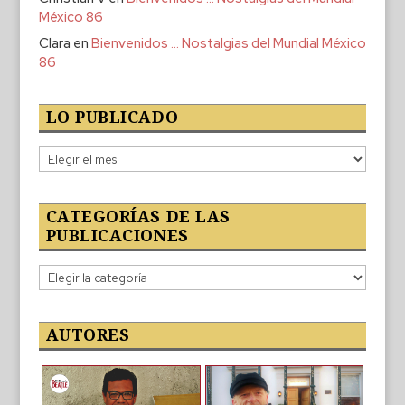
México 86
Clara
en
Bienvenidos … Nostalgias del Mundial México
86
LO PUBLICADO
Lo
publicado
CATEGORÍAS DE LAS
PUBLICACIONES
Categorías
de
las
publicaciones
AUTORES