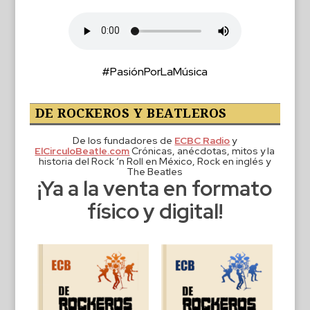
#PasiónPorLaMúsica
DE ROCKEROS Y BEATLEROS
De los fundadores de
ECBC Radio
y
ElCirculoBeatle.com
Crónicas, anécdotas, mitos y la
historia del Rock ‘n Roll en México, Rock en inglés y
The Beatles
¡Ya a la venta en formato
físico y digital!