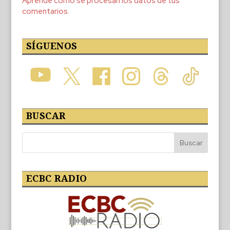
Aprende cómo se procesan los datos de tus
comentarios.
SÍGUENOS
BUSCAR
ECBC RADIO