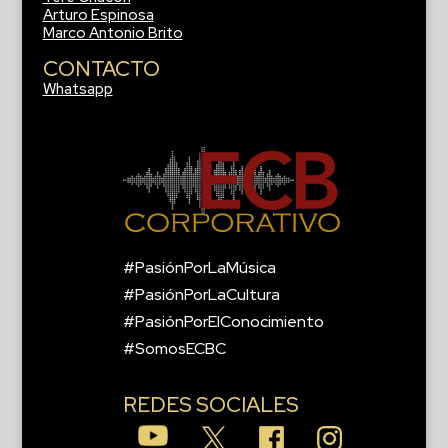
Arturo Espinosa
Marco Antonio Brito
CONTACTO
Whatsapp
#PasiónPorLaMúsica
#PasiónPorLaCultura
#PasiónPorElConocimiento
#SomosECBC
REDES SOCIALES