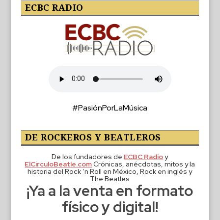
ECBC RADIO
#PasiónPorLaMúsica
DE ROCKEROS Y BEATLEROS
De los fundadores de
ECBC Radio
y
ElCirculoBeatle.com
Crónicas, anécdotas, mitos y la
historia del Rock ‘n Roll en México, Rock en inglés y
The Beatles
¡Ya a la venta en formato
físico y digital!