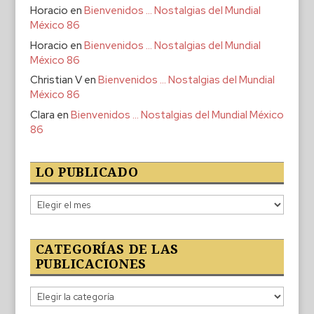
Horacio
en
Bienvenidos … Nostalgias del Mundial
México 86
Horacio
en
Bienvenidos … Nostalgias del Mundial
México 86
Christian V
en
Bienvenidos … Nostalgias del Mundial
México 86
Clara
en
Bienvenidos … Nostalgias del Mundial México
86
LO PUBLICADO
Lo
publicado
CATEGORÍAS DE LAS
PUBLICACIONES
Categorías
de