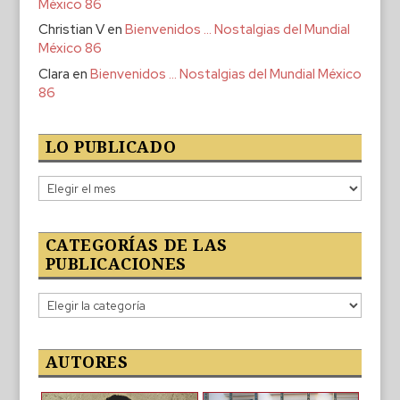
México 86
Christian V
en
Bienvenidos … Nostalgias del Mundial
México 86
Clara
en
Bienvenidos … Nostalgias del Mundial México
86
LO PUBLICADO
Lo
publicado
CATEGORÍAS DE LAS
PUBLICACIONES
Categorías
de
las
publicaciones
AUTORES