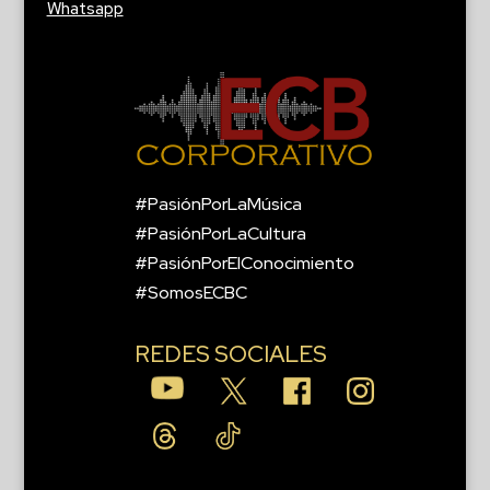
Whatsapp
#PasiónPorLaMúsica
#PasiónPorLaCultura
#PasiónPorElConocimiento
#SomosECBC
REDES SOCIALES