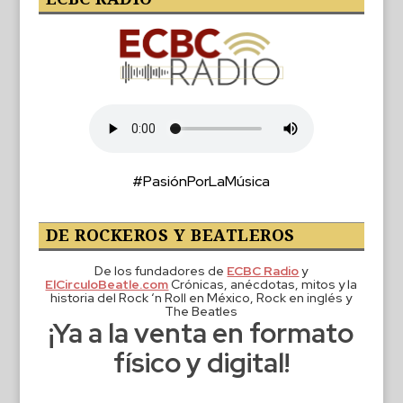
#PasiónPorLaMúsica
DE ROCKEROS Y BEATLEROS
De los fundadores de
ECBC Radio
y
ElCirculoBeatle.com
Crónicas, anécdotas, mitos y la
historia del Rock ‘n Roll en México, Rock en inglés y
The Beatles
¡Ya a la venta en formato
físico y digital!