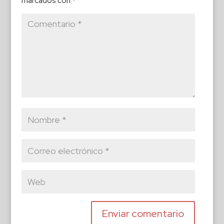
marcados con
*