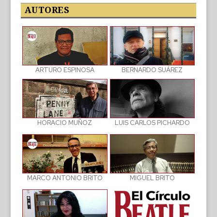
publicaciones
AUTORES
BERNARDO SUÁREZ
ARTURO ESPINOSA
LUIS CARLOS PICHARDO
HORACIO MUÑOZ
MIGUEL BRITO
MARCO ANTONIO BRITO