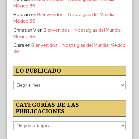
México 86
Horacio
en
Bienvenidos … Nostalgias del Mundial
México 86
Christian V
en
Bienvenidos … Nostalgias del Mundial
México 86
Clara
en
Bienvenidos … Nostalgias del Mundial México
86
LO PUBLICADO
Lo
publicado
CATEGORÍAS DE LAS
PUBLICACIONES
Categorías
de
las