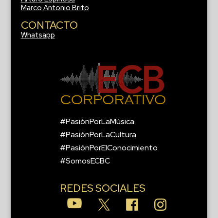
Marco Antonio Brito
CONTACTO
Whatsapp
#PasiónPorLaMúsica
#PasiónPorLaCultura
#PasiónPorElConocimiento
#SomosECBC
REDES SOCIALES