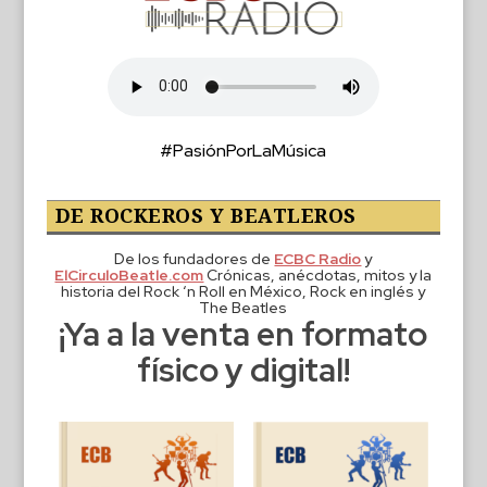
#PasiónPorLaMúsica
DE ROCKEROS Y BEATLEROS
De los fundadores de
ECBC Radio
y
ElCirculoBeatle.com
Crónicas, anécdotas, mitos y la
historia del Rock ‘n Roll en México, Rock en inglés y
The Beatles
¡Ya a la venta en formato
físico y digital!