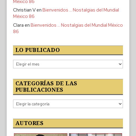
México 86
Christian V
en
Bienvenidos … Nostalgias del Mundial
México 86
Clara
en
Bienvenidos … Nostalgias del Mundial México
86
LO PUBLICADO
Lo
publicado
CATEGORÍAS DE LAS
PUBLICACIONES
Categorías
de
las
publicaciones
AUTORES