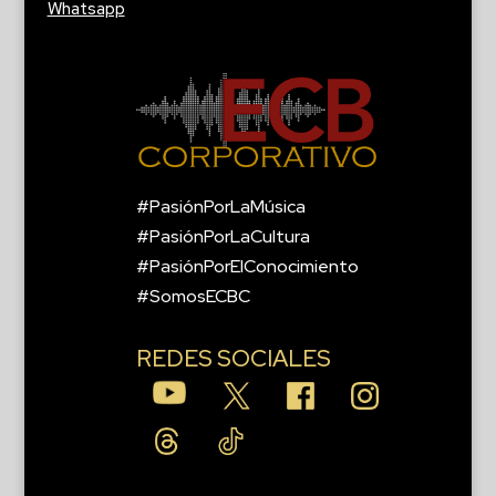
Whatsapp
#PasiónPorLaMúsica
#PasiónPorLaCultura
#PasiónPorElConocimiento
#SomosECBC
REDES SOCIALES