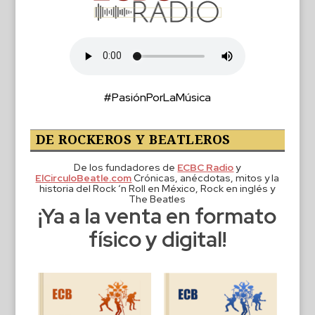
#PasiónPorLaMúsica
DE ROCKEROS Y BEATLEROS
De los fundadores de
ECBC Radio
y
ElCirculoBeatle.com
Crónicas, anécdotas, mitos y la
historia del Rock ‘n Roll en México, Rock en inglés y
The Beatles
¡Ya a la venta en formato
físico y digital!