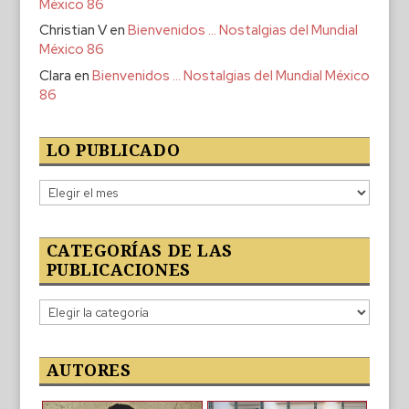
México 86
Christian V
en
Bienvenidos … Nostalgias del Mundial
México 86
Clara
en
Bienvenidos … Nostalgias del Mundial México
86
LO PUBLICADO
Lo
publicado
CATEGORÍAS DE LAS
PUBLICACIONES
Categorías
de
las
publicaciones
AUTORES