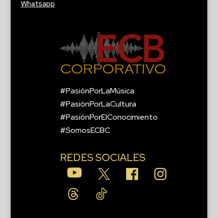
Whatsapp
#PasiónPorLaMúsica
#PasiónPorLaCultura
#PasiónPorElConocimiento
#SomosECBC
REDES SOCIALES