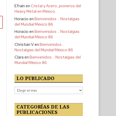
Efraín
en
Cristal y Acero, pioneros del
Heavy Metal en México
Horacio
en
Bienvenidos … Nostalgias
del Mundial México 86
Horacio
en
Bienvenidos … Nostalgias
del Mundial México 86
Christian V
en
Bienvenidos …
Nostalgias del Mundial México 86
Clara
en
Bienvenidos … Nostalgias del
Mundial México 86
LO PUBLICADO
Lo
publicado
CATEGORÍAS DE LAS
PUBLICACIONES