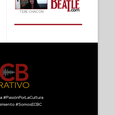
TERE CHACÓN
a #PasiónPorLaCultura
cimiento #SomosECBC