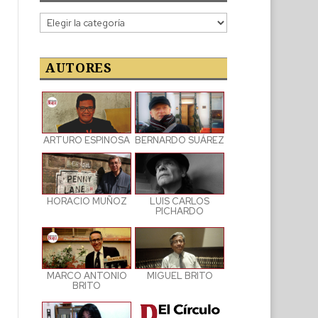
Categorías
de
las
publicaciones
AUTORES
ARTURO ESPINOSA
BERNARDO SUÁREZ
LUIS CARLOS
HORACIO MUÑOZ
PICHARDO
MARCO ANTONIO
MIGUEL BRITO
BRITO