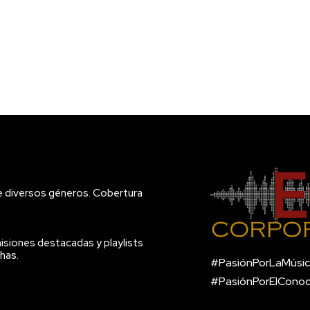
e diversos géneros. Cobertura
isiones destacadas y playlists
has.
#PasiónPorLaMúsic
#PasiónPorElCono