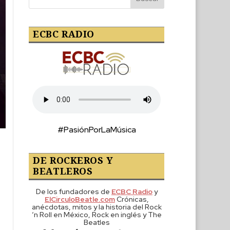
ECBC RADIO
#PasiónPorLaMúsica
DE ROCKEROS Y
BEATLEROS
De los fundadores de
ECBC Radio
y
ElCirculoBeatle.com
Crónicas,
anécdotas, mitos y la historia del Rock
‘n Roll en México, Rock en inglés y The
Beatles