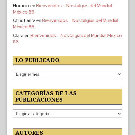
Horacio
en
Bienvenidos … Nostalgias del Mundial
México 86
Christian V
en
Bienvenidos … Nostalgias del Mundial
México 86
Clara
en
Bienvenidos … Nostalgias del Mundial México
86
LO PUBLICADO
Lo
publicado
CATEGORÍAS DE LAS
PUBLICACIONES
Categorías
de
las
publicaciones
AUTORES