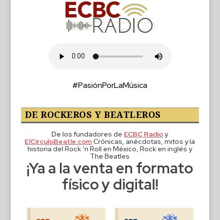
#PasiónPorLaMúsica
DE ROCKEROS Y BEATLEROS
De los fundadores de
ECBC Radio
y
ElCirculoBeatle.com
Crónicas, anécdotas, mitos y la
historia del Rock ‘n Roll en México, Rock en inglés y
The Beatles
¡Ya a la venta en formato
físico y digital!