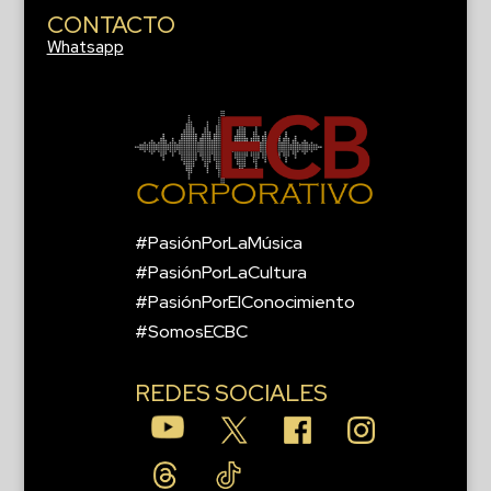
CONTACTO
Whatsapp
#PasiónPorLaMúsica
#PasiónPorLaCultura
#PasiónPorElConocimiento
#SomosECBC
REDES SOCIALES