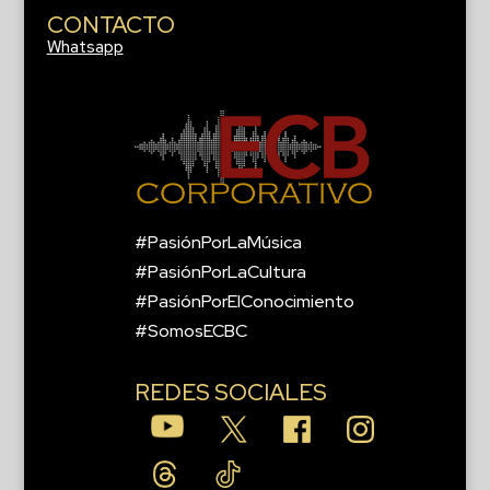
CONTACTO
Whatsapp
#PasiónPorLaMúsica
#PasiónPorLaCultura
#PasiónPorElConocimiento
#SomosECBC
REDES SOCIALES