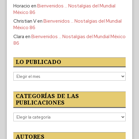
Horacio
en
Bienvenidos … Nostalgias del Mundial
México 86
Christian V
en
Bienvenidos … Nostalgias del Mundial
México 86
Clara
en
Bienvenidos … Nostalgias del Mundial México
86
LO PUBLICADO
Lo
publicado
CATEGORÍAS DE LAS
PUBLICACIONES
Categorías
de
las
publicaciones
AUTORES