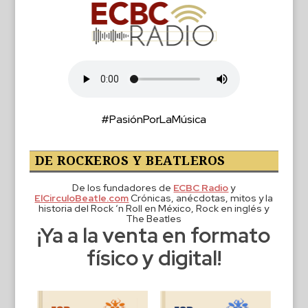
#PasiónPorLaMúsica
DE ROCKEROS Y BEATLEROS
De los fundadores de
ECBC Radio
y
ElCirculoBeatle.com
Crónicas, anécdotas, mitos y la
historia del Rock ‘n Roll en México, Rock en inglés y
The Beatles
¡Ya a la venta en formato
físico y digital!