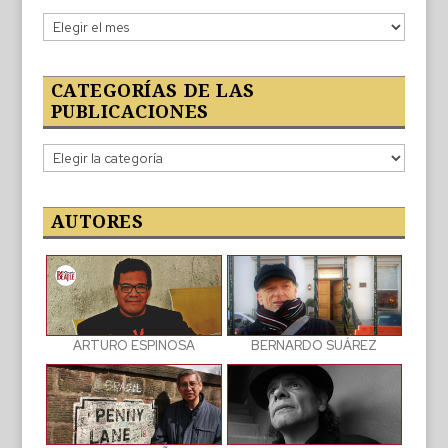
Lo
publicado
CATEGORÍAS DE LAS
PUBLICACIONES
Categorías
de
las
publicaciones
AUTORES
BERNARDO SUÁREZ
ARTURO ESPINOSA