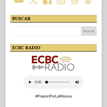
BUSCAR
ECBC RADIO
#PasiónPorLaMúsica