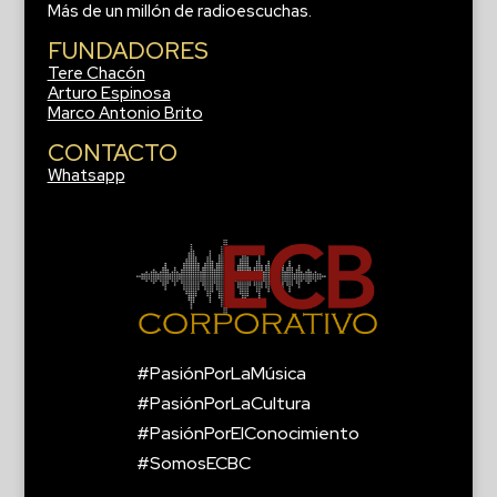
Más de un millón de radioescuchas.
FUNDADORES
Tere Chacón
Arturo Espinosa
Marco Antonio Brito
CONTACTO
Whatsapp
#PasiónPorLaMúsica
#PasiónPorLaCultura
#PasiónPorElConocimiento
#SomosECBC