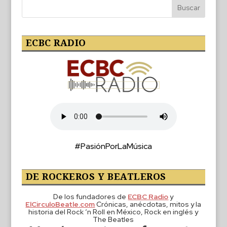
ECBC RADIO
#PasiónPorLaMúsica
DE ROCKEROS Y BEATLEROS
De los fundadores de
ECBC Radio
y
ElCirculoBeatle.com
Crónicas, anécdotas, mitos y la
historia del Rock ‘n Roll en México, Rock en inglés y
The Beatles