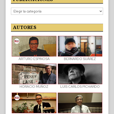
Categorías
de
las
publicaciones
AUTORES
BERNARDO SUÁREZ
ARTURO ESPINOSA
LUIS CARLOS PICHARDO
HORACIO MUÑOZ