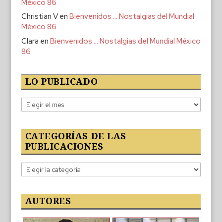
México 86
Christian V
en
Bienvenidos … Nostalgias del Mundial
México 86
Clara
en
Bienvenidos … Nostalgias del Mundial México
86
LO PUBLICADO
Lo
publicado
CATEGORÍAS DE LAS
PUBLICACIONES
Categorías
de
las
publicaciones
AUTORES