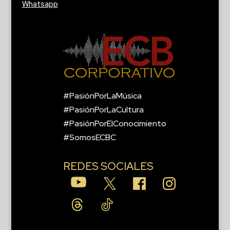
Whatsapp
#PasiónPorLaMúsica
#PasiónPorLaCultura
#PasiónPorElConocimiento
#SomosECBC
REDES SOCIALES