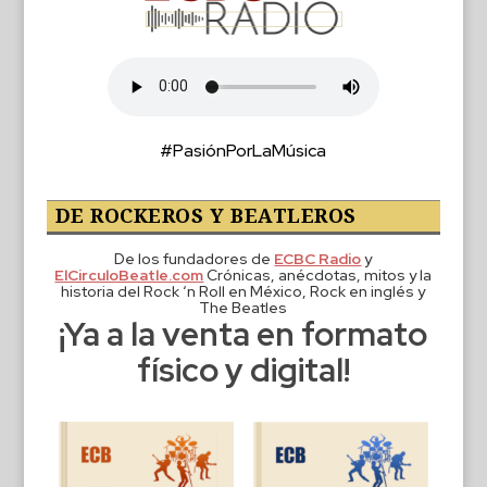
#PasiónPorLaMúsica
DE ROCKEROS Y BEATLEROS
De los fundadores de
ECBC Radio
y
ElCirculoBeatle.com
Crónicas, anécdotas, mitos y la
historia del Rock ‘n Roll en México, Rock en inglés y
The Beatles
¡Ya a la venta en formato
físico y digital!