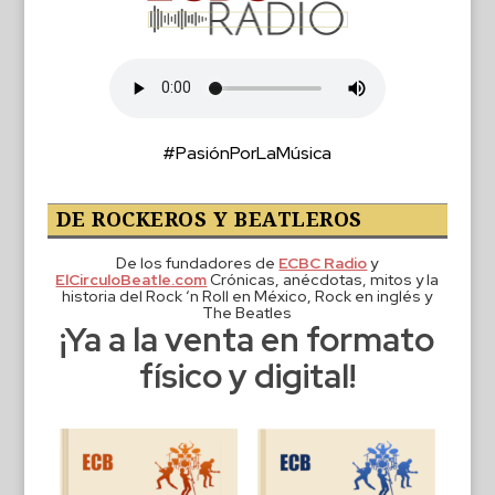
#PasiónPorLaMúsica
DE ROCKEROS Y BEATLEROS
De los fundadores de
ECBC Radio
y
ElCirculoBeatle.com
Crónicas, anécdotas, mitos y la
historia del Rock ‘n Roll en México, Rock en inglés y
The Beatles
¡Ya a la venta en formato
físico y digital!