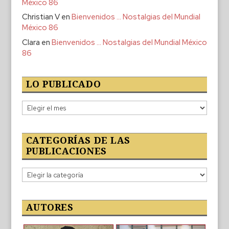
México 86
Christian V
en
Bienvenidos … Nostalgias del Mundial
México 86
Clara
en
Bienvenidos … Nostalgias del Mundial México
86
LO PUBLICADO
Lo
publicado
CATEGORÍAS DE LAS
PUBLICACIONES
Categorías
de
las
publicaciones
AUTORES