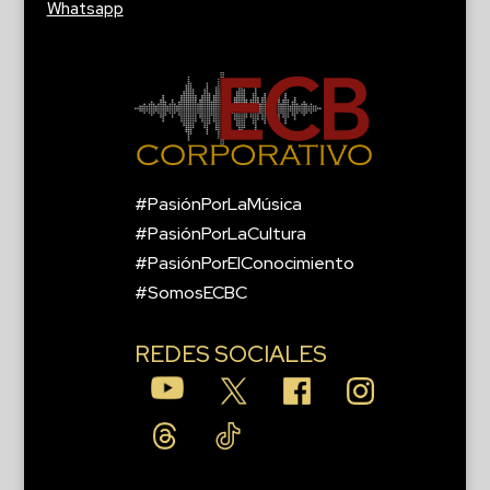
Whatsapp
#PasiónPorLaMúsica
#PasiónPorLaCultura
#PasiónPorElConocimiento
#SomosECBC
REDES SOCIALES