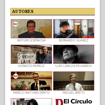
de
las
publicaciones
AUTORES
BERNARDO SUÁREZ
ARTURO ESPINOSA
LUIS CARLOS PICHARDO
HORACIO MUÑOZ
MIGUEL BRITO
MARCO ANTONIO BRITO