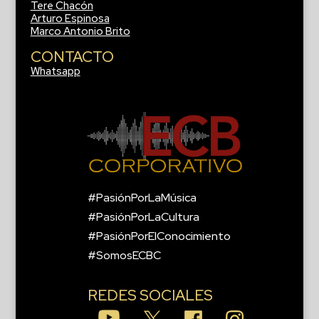
Tere Chacón
Arturo Espinosa
Marco Antonio Brito
CONTACTO
Whatsapp
#PasiónPorLaMúsica
#PasiónPorLaCultura
#PasiónPorElConocimiento
#SomosECBC
REDES SOCIALES