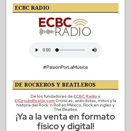
ECBC RADIO
#PasiónPorLaMúsica
DE ROCKEROS Y BEATLEROS
De los fundadores de
ECBC Radio
y
ElCirculoBeatle.com
Crónicas, anécdotas, mitos y la
historia del Rock ‘n Roll en México, Rock en inglés y
The Beatles
¡Ya a la venta en formato
físico y digital!