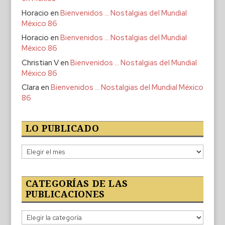
Horacio
en
Bienvenidos … Nostalgias del Mundial
México 86
Horacio
en
Bienvenidos … Nostalgias del Mundial
México 86
Christian V
en
Bienvenidos … Nostalgias del Mundial
México 86
Clara
en
Bienvenidos … Nostalgias del Mundial México
86
LO PUBLICADO
Lo
publicado
CATEGORÍAS DE LAS
PUBLICACIONES
Categorías