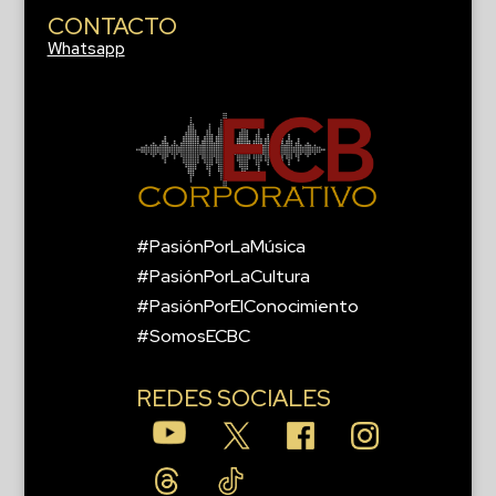
CONTACTO
Whatsapp
#PasiónPorLaMúsica
#PasiónPorLaCultura
#PasiónPorElConocimiento
#SomosECBC
REDES SOCIALES