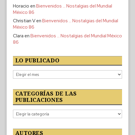
Horacio
en
Bienvenidos … Nostalgias del Mundial
México 86
Christian V
en
Bienvenidos … Nostalgias del Mundial
México 86
Clara
en
Bienvenidos … Nostalgias del Mundial México
86
LO PUBLICADO
Lo
publicado
CATEGORÍAS DE LAS
PUBLICACIONES
Categorías
de
las
publicaciones
AUTORES