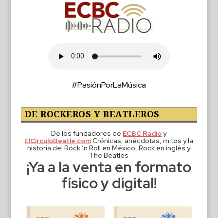
#PasiónPorLaMúsica
DE ROCKEROS Y BEATLEROS
De los fundadores de
ECBC Radio
y
ElCirculoBeatle.com
Crónicas, anécdotas, mitos y la
historia del Rock ‘n Roll en México, Rock en inglés y
The Beatles
¡Ya a la venta en formato
físico y digital!