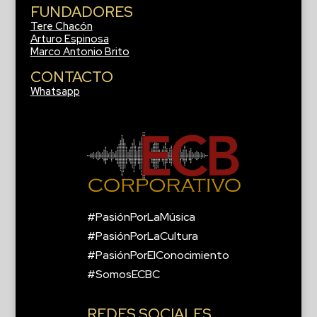
FUNDADORES
Tere Chacón
Arturo Espinosa
Marco Antonio Brito
CONTACTO
Whatsapp
#PasiónPorLaMúsica
#PasiónPorLaCultura
#PasiónPorElConocimiento
#SomosECBC
REDES SOCIALES