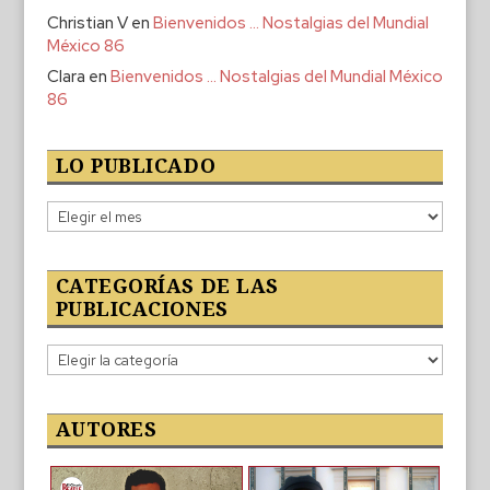
Christian V
en
Bienvenidos … Nostalgias del Mundial
México 86
Clara
en
Bienvenidos … Nostalgias del Mundial México
86
LO PUBLICADO
Lo
publicado
CATEGORÍAS DE LAS
PUBLICACIONES
Categorías
de
las
publicaciones
AUTORES