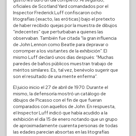
gusto les duró un día completo. Al segundo,
oficiales de Scotland Yard comandados por el
Inspector Frederick Luff confiscaron ocho
litografías (exacto, las eróticas) bajo el pretexto
de haber recibido quejas por la muestra de dibujos
“indecentes” que perturbaban a quienes las
observaban. También fue citada “la gran influencia
de John Lennon como Beatle para depravar o
corromper a los visitantes de la exhibición”. El
mismo Luff declaró unos días después: “Muchas
paredes de baños públicos muestran trabajo de
méritos similares. Es, tal vez, benévolo sugerir que
son el resultado de una mente enferma”.
El juicio inicio el 27 de abril de 1970. Durante el
mismo, la defensoría mostró un catálogo de
dibujos de Picasso con el fin de que fueran
comparados con aquellos de John. En respuesta,
el Inspector Luff indicó que había acudido a la
exhibición el día 15 de enero notando que un grupo
de aproximadamente cuarenta personas de todas
las edades parecían absortas en las litografías