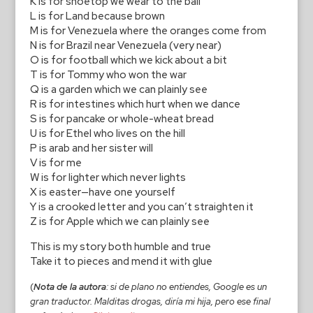
K is for shoetop we wear to the ball
L is for Land because brown
M is for Venezuela where the oranges come from
N is for Brazil near Venezuela (very near)
O is for football which we kick about a bit
T is for Tommy who won the war
Q is a garden which we can plainly see
R is for intestines which hurt when we dance
S is for pancake or whole-wheat bread
U is for Ethel who lives on the hill
P is arab and her sister will
V is for me
W is for lighter which never lights
X is easter—have one yourself
Y is a crooked letter and you can’t straighten it
Z is for Apple which we can plainly see
This is my story both humble and true
Take it to pieces and mend it with glue
(
Nota de la autora
: si de plano no entiendes, Google es un
gran traductor. Malditas drogas, diría mi hija, pero ese final