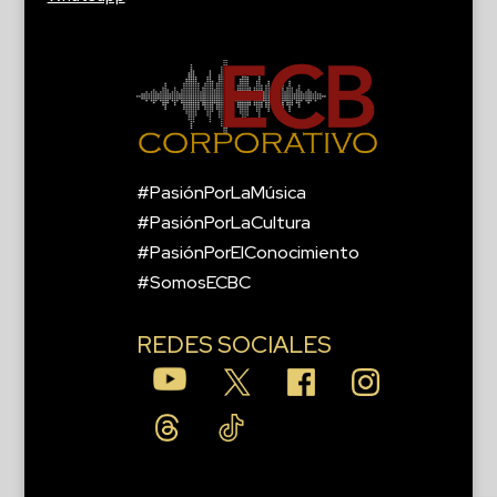
#PasiónPorLaMúsica
#PasiónPorLaCultura
#PasiónPorElConocimiento
#SomosECBC
REDES SOCIALES