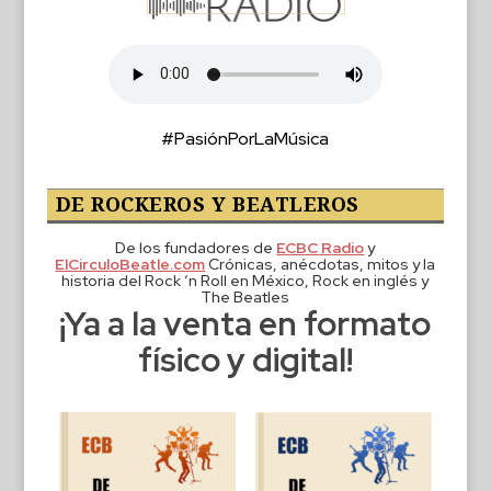
#PasiónPorLaMúsica
DE ROCKEROS Y BEATLEROS
De los fundadores de
ECBC Radio
y
ElCirculoBeatle.com
Crónicas, anécdotas, mitos y la
historia del Rock ‘n Roll en México, Rock en inglés y
The Beatles
¡Ya a la venta en formato
físico y digital!