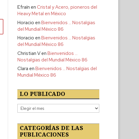
Efraín
en
Cristal y Acero, pioneros del
Heavy Metal en México
Horacio
en
Bienvenidos … Nostalgias
del Mundial México 86
Horacio
en
Bienvenidos … Nostalgias
del Mundial México 86
Christian V
en
Bienvenidos …
Nostalgias del Mundial México 86
Clara
en
Bienvenidos … Nostalgias del
Mundial México 86
LO PUBLICADO
Lo
publicado
CATEGORÍAS DE LAS
PUBLICACIONES