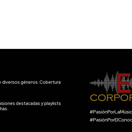
e diversos géneros. Cobertura
isiones destacadas y playlists
has.
#PasiónPorLaMúsic
#PasiónPorElCono