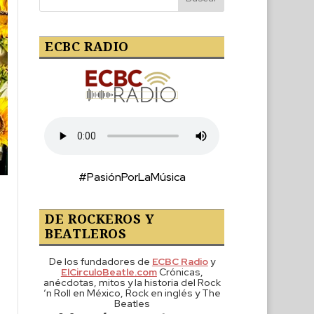
ECBC RADIO
#PasiónPorLaMúsica
DE ROCKEROS Y
BEATLEROS
De los fundadores de
ECBC Radio
y
ElCirculoBeatle.com
Crónicas,
anécdotas, mitos y la historia del Rock
‘n Roll en México, Rock en inglés y The
Beatles