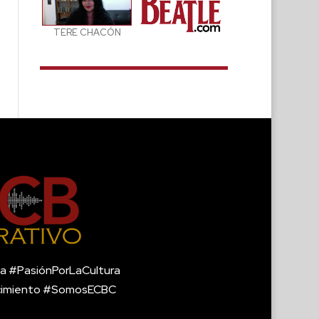
TERE CHACÓN
a #PasiónPorLaCultura
cimiento #SomosECBC