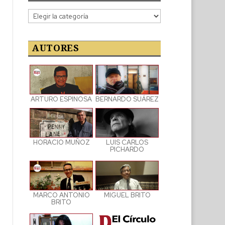
Categorías
de
las
publicaciones
AUTORES
ARTURO ESPINOSA
BERNARDO SUÁREZ
LUIS CARLOS
HORACIO MUÑOZ
PICHARDO
MARCO ANTONIO
MIGUEL BRITO
BRITO