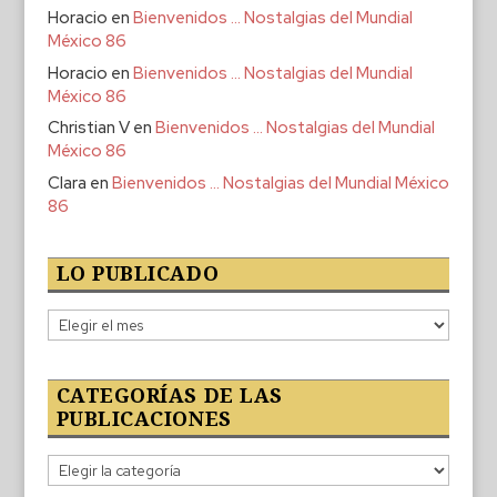
Horacio
en
Bienvenidos … Nostalgias del Mundial
México 86
Horacio
en
Bienvenidos … Nostalgias del Mundial
México 86
Christian V
en
Bienvenidos … Nostalgias del Mundial
México 86
Clara
en
Bienvenidos … Nostalgias del Mundial México
86
LO PUBLICADO
Lo
publicado
CATEGORÍAS DE LAS
PUBLICACIONES
Categorías
de