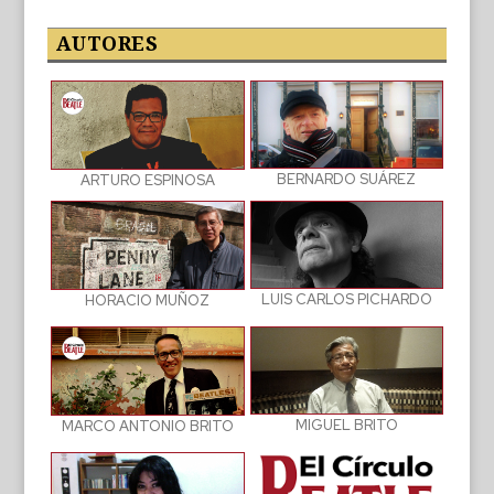
las
publicaciones
AUTORES
BERNARDO SUÁREZ
ARTURO ESPINOSA
LUIS CARLOS PICHARDO
HORACIO MUÑOZ
MIGUEL BRITO
MARCO ANTONIO BRITO