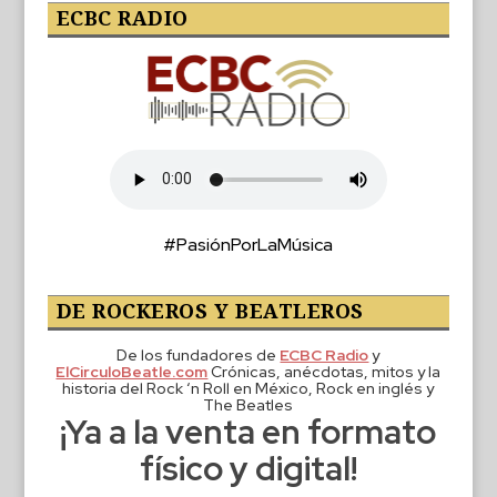
ECBC RADIO
#PasiónPorLaMúsica
DE ROCKEROS Y BEATLEROS
De los fundadores de
ECBC Radio
y
ElCirculoBeatle.com
Crónicas, anécdotas, mitos y la
historia del Rock ‘n Roll en México, Rock en inglés y
The Beatles
¡Ya a la venta en formato
físico y digital!