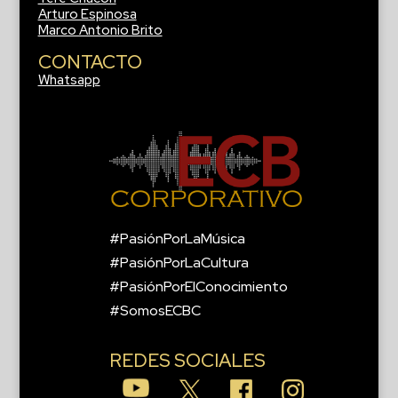
Arturo Espinosa
Marco Antonio Brito
CONTACTO
Whatsapp
#PasiónPorLaMúsica
#PasiónPorLaCultura
#PasiónPorElConocimiento
#SomosECBC
REDES SOCIALES