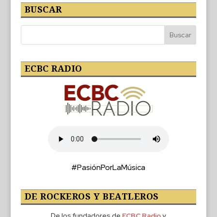
BUSCAR
ECBC RADIO
#PasiónPorLaMúsica
DE ROCKEROS Y BEATLEROS
De los fundadores de
ECBC Radio
y