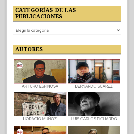
CATEGORÍAS DE LAS
PUBLICACIONES
Categorías
de
las
publicaciones
AUTORES
BERNARDO SUÁREZ
ARTURO ESPINOSA
LUIS CARLOS PICHARDO
HORACIO MUÑOZ