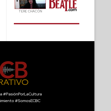
TERE CHACÓN
a #PasiónPorLaCultura
cimiento #SomosECBC