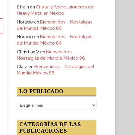
Efraín
en
Cristal y Acero, pioneros del
Heavy Metal en México
Horacio
en
Bienvenidos … Nostalgias
del Mundial México 86
Horacio
en
Bienvenidos … Nostalgias
del Mundial México 86
Christian V
en
Bienvenidos …
Nostalgias del Mundial México 86
Clara
en
Bienvenidos … Nostalgias del
Mundial México 86
LO PUBLICADO
Lo
publicado
CATEGORÍAS DE LAS
PUBLICACIONES