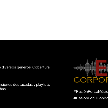
e diversos géneros. Cobertura
isiones destacadas y playlists
has.
#PasiónPorLaMúsic
#PasiónPorElCono