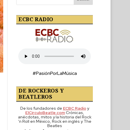
ECBC RADIO
#PasiónPorLaMúsica
DE ROCKEROS Y
BEATLEROS
De los fundadores de
ECBC Radio
y
ElCirculoBeatle.com
Crónicas,
anécdotas, mitos y la historia del Rock
‘n Roll en México, Rock en inglés y The
Beatles