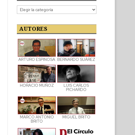
Categorías
de
las
publicaciones
AUTORES
ARTURO ESPINOSA
BERNARDO SUÁREZ
LUIS CARLOS
HORACIO MUÑOZ
PICHARDO
MARCO ANTONIO
MIGUEL BRITO
BRITO