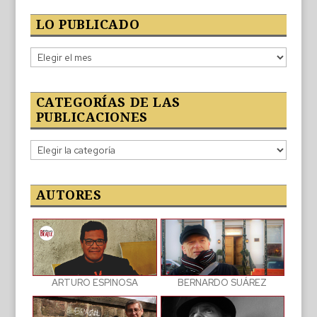
LO PUBLICADO
Lo
publicado
CATEGORÍAS DE LAS
PUBLICACIONES
Categorías
de
las
publicaciones
AUTORES
BERNARDO SUÁREZ
ARTURO ESPINOSA