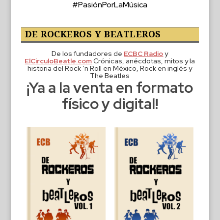
#PasiónPorLaMúsica
DE ROCKEROS Y BEATLEROS
De los fundadores de
ECBC Radio
y
ElCirculoBeatle.com
Crónicas, anécdotas, mitos y la
historia del Rock ‘n Roll en México, Rock en inglés y
The Beatles
¡Ya a la venta en formato
físico y digital!