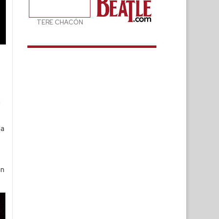
TERE CHACÓN
n
la
en