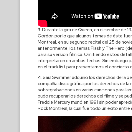
3
. Durante la gira de Queen, en diciembre de 19
Gordon por lo que algunos temas de éste fueron
Montreal, en su segundo recital del 25 de novi
anteriormente, los temas Flash y The Hero (de
para su versión fílmica. Omitiendo estos detal
interpretaron en ambas fechas. Sin embargo pa
en el track list para presentarnos el concierto
4
. Saul Swimmer adquirió los derechos de la pel
compañía discográfica por los derechos de la mús
sobregrabaciones en varias canciones para lanz
pudo recuperar los derechos del filme y se pud
Freddie Mercury murió en 1991 sin poder apreciar
Rock Montreal, la cual fue todo un éxito entre e