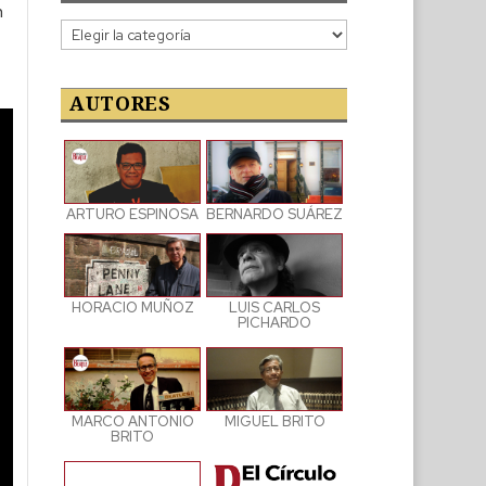
n
Categorías
de
las
publicaciones
AUTORES
ARTURO ESPINOSA
BERNARDO SUÁREZ
LUIS CARLOS
HORACIO MUÑOZ
PICHARDO
MARCO ANTONIO
MIGUEL BRITO
BRITO