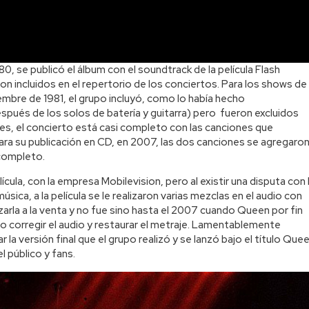
80, se publicó el álbum con el soundtrack de la película Flash
 incluidos en el repertorio de los conciertos. Para los shows de
embre de 1981, el grupo incluyó, como lo había hecho
spués de los solos de batería y guitarra) pero fueron excluidos
les, el concierto está casi completo con las canciones que
ra su publicación en CD, en 2007, las dos canciones se agregaro
 completo.
ícula, con la empresa Mobilevision, pero al existir una disputa con 
ica, a la película se le realizaron varias mezclas en el audio con
arla a la venta y no fue sino hasta el 2007 cuando Queen por fin
o corregir el audio y restaurar el metraje. Lamentablemente
 la versión final que el grupo realizó y se lanzó bajo el título Que
l público y fans.