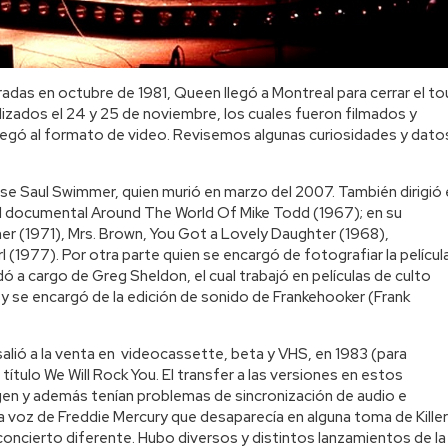
das en octubre de 1981, Queen llegó a Montreal para cerrar el to
alizados el 24 y 25 de noviembre, los cuales fueron filmados y
 llegó al formato de video. Revisemos algunas curiosidades y dato
nse Saul Swimmer, quien murió en marzo del 2007. También dirigió 
l documental Around The World Of Mike Todd (1967); en su
er (1971), Mrs. Brown, You Got a Lovely Daughter (1968),
 (1977). Por otra parte quien se encargó de fotografiar la películ
dó a cargo de Greg Sheldon, el cual trabajó en películas de culto
y se encargó de la edición de sonido de Frankehooker (Frank
salió a la venta en videocassette, beta y VHS, en 1983 (para
título We Will Rock You. El transfer a las versiones en estos
agen y además tenían problemas de sincronización de audio e
 voz de Freddie Mercury que desaparecía en alguna toma de Killer
concierto diferente. Hubo diversos y distintos lanzamientos de la