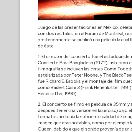
Luego de las presentaciones en México, celebra
con dos recitales, en el Forum de Montréal, re
posteriormente se publicó una película la cual
de éste.
1.
El director del concierto fue el estadounide
Concierto Para Bangladesh (1972), así como e
filmografía se incluyen las cintas Come Togeth
estelarizada por Peter Noone, y The Black Pearl
fue Richard E. Brooks y el montaje del film que
como Basket Case 3 (Frank Henenlotter, 1991) 
Henenlotter, 1990).
2.
El concierto se filmó en película de 35mm y 
después tener una versión en laserdisc) bajo el 
formatos no tenía la suficiente calidad de im
imagen que eran notables, como por ejemplo la
Queen, debido a que el sonido provenía de un 