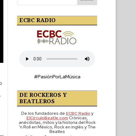
ECBC RADIO
#PasiónPorLaMúsica
ro
DE ROCKEROS Y
o
BEATLEROS
De los fundadores de
ECBC Radio
y
ElCirculoBeatle.com
Crónicas,
anécdotas, mitos y la historia del Rock
‘n Roll en México, Rock en inglés y The
Beatles