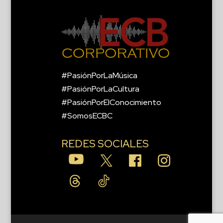
#PasiónPorLaMúsica
#PasiónPorLaCultura
#PasiónPorElConocimiento
#SomosECBC
REDES SOCIALES