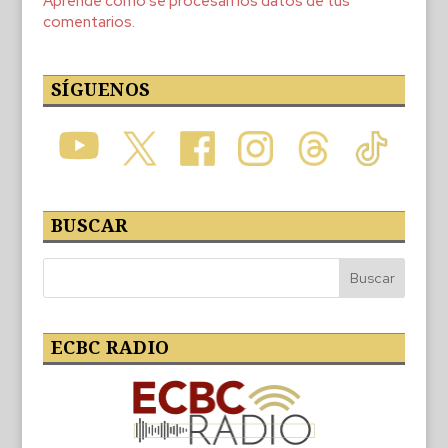
Aprende cómo se procesan los datos de tus
comentarios.
SÍGUENOS
BUSCAR
ECBC RADIO