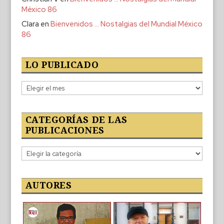
México 86
Clara
en
Bienvenidos … Nostalgias del Mundial México
86
LO PUBLICADO
Lo
publicado
CATEGORÍAS DE LAS
PUBLICACIONES
Categorías
de
las
publicaciones
AUTORES