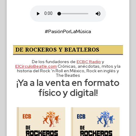
#PasiónPorLaMúsica
DE ROCKEROS Y BEATLEROS
De los fundadores de
ECBC Radio
y
ElCirculoBeatle.com
Crónicas, anécdotas, mitos y la
historia del Rock ‘n Roll en México, Rock en inglés y
The Beatles
¡Ya a la venta en formato
físico y digital!