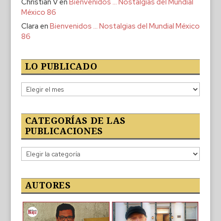
Christian V
en
Bienvenidos … Nostalgias del Mundial
México 86
Clara
en
Bienvenidos … Nostalgias del Mundial México
86
LO PUBLICADO
Lo
publicado
CATEGORÍAS DE LAS
PUBLICACIONES
Categorías
de
las
publicaciones
AUTORES