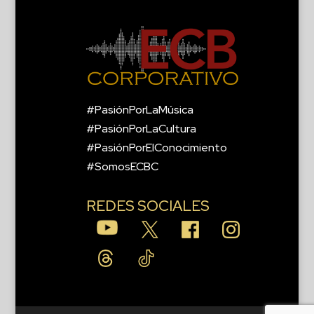
#PasiónPorLaMúsica
#PasiónPorLaCultura
#PasiónPorElConocimiento
#SomosECBC
REDES SOCIALES