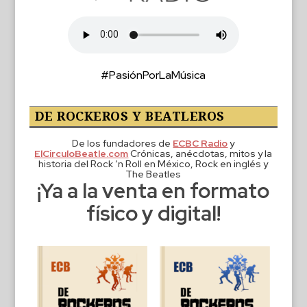
#PasiónPorLaMúsica
DE ROCKEROS Y BEATLEROS
De los fundadores de
ECBC Radio
y
ElCirculoBeatle.com
Crónicas, anécdotas, mitos y la
historia del Rock ‘n Roll en México, Rock en inglés y
The Beatles
¡Ya a la venta en formato
físico y digital!