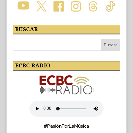
BUSCAR
ECBC RADIO
#PasiónPorLaMúsica