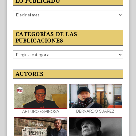
LO PUBLICADO
Lo
publicado
CATEGORÍAS DE LAS
PUBLICACIONES
Categorías
de
las
publicaciones
AUTORES
BERNARDO SUÁREZ
ARTURO ESPINOSA